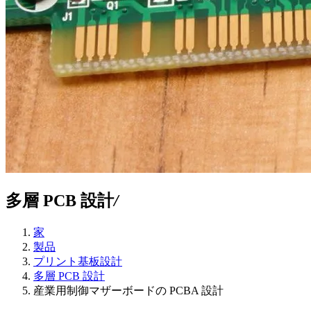
多層 PCB 設計
/
家
製品
プリント基板設計
多層 PCB 設計
産業用制御マザーボードの PCBA 設計