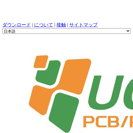
プリント基板設計, 製造, プリント基板, PECVD, ワンストッ
プサービスを使用したコンポーネントの選択
ダウンロード
|
について
|
接触
|
サイトマップ