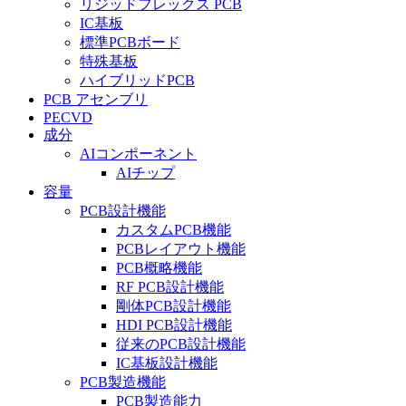
リジッドフレックス PCB
IC基板
標準PCBボード
特殊基板
ハイブリッドPCB
PCB アセンブリ
PECVD
成分
AIコンポーネント
AIチップ
容量
PCB設計機能
カスタムPCB機能
PCBレイアウト機能
PCB概略機能
RF PCB設計機能
剛体PCB設計機能
HDI PCB設計機能
従来のPCB設計機能
IC基板設計機能
PCB製造機能
PCB製造能力