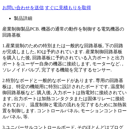
お問い合わせを送信
すぐに見積もりを取得
製品詳細
産業制御製品PCB. 機器の通常の動作を制御する電気機器の
回路基板
1.産業規制のための特別または一般的な回路基板, 下の回路
が完成しました, IOは予約されています. 産業制御回路基板
を購入した後, 回路基板に予約されている入力ポートと出力
ポートをユーザー自身の機器に接続します, モーターなど. ,
ソレノイドバルブ, 完了する機能を完了するセンサー.
2.特別なボードと一般的なボードがあります. 専用の回路基
板は、特定の機能用に特別に設計されたボードです, 温度制
御回路基板など. 購入後, 入力ポートは熱電対に接続されてい
ます, 出力ポートは加熱コンタクタまたは固体リレーに接続
されており、温度制御と電流の流れを完了するために加熱装
置を制御します. コントロールパネル, モーションコントロー
ルパネル, 等.
3.ユニバーサルコントロールボード, そのほとんどはプログ