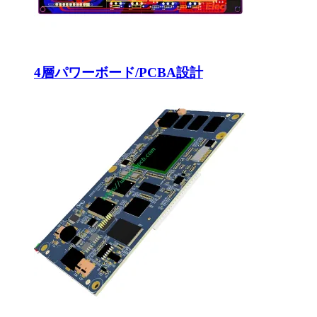
4層パワーボード/PCBA設計