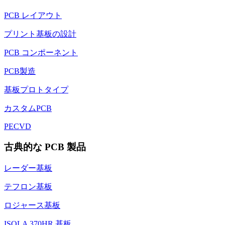
PCB レイアウト
プリント基板の設計
PCB コンポーネント
PCB製造
基板プロトタイプ
カスタムPCB
PECVD
古典的な PCB 製品
レーダー基板
テフロン基板
ロジャース基板
ISOLA 370HR 基板