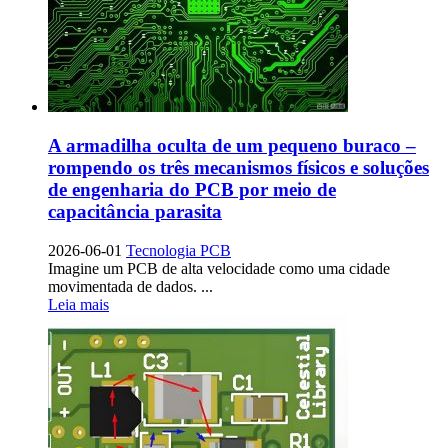
A armadilha oculta de um pequeno buraco –
rompendo os três mecanismos físicos e soluções
de engenharia do PCB por meio de
capacitância parasita
2026-06-01
Tecnologia PCB
Imagine um PCB de alta velocidade como uma cidade
movimentada de dados. ...
Leia mais