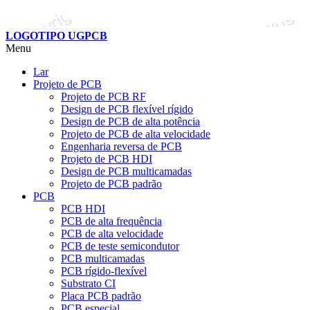
LOGOTIPO UGPCB
Menu
Lar
Projeto de PCB
Projeto de PCB RF
Design de PCB flexível rígido
Design de PCB de alta potência
Projeto de PCB de alta velocidade
Engenharia reversa de PCB
Projeto de PCB HDI
Design de PCB multicamadas
Projeto de PCB padrão
PCB
PCB HDI
PCB de alta frequência
PCB de alta velocidade
PCB de teste semicondutor
PCB multicamadas
PCB rígido-flexível
Substrato CI
Placa PCB padrão
PCB especial