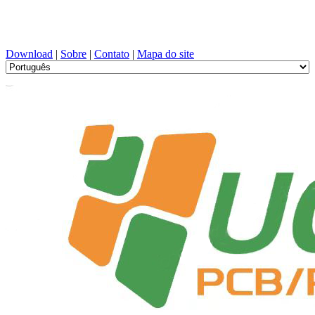
Projeto de PCB, Fabricação, PCBA, PECVD, e seleção de
componentes com serviço único
Download
|
Sobre
|
Contato
|
Mapa do site