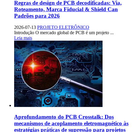
Regras de design de PCB decodificadas: Via,
Roteamento, Marca Fiducial & Shield Can
Padrões para 2026
2026-07-13
PROJETO ELETRÔNICO
Introdução O mercado global de PCB é um projeto ...
Leia mais
Aprofundamento do PCB Crosstalk: Dos
mecanismos de acoplamento eletromagnético às
estratégias práticas de supressão para projetos