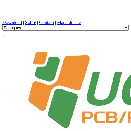
Projeto de PCB, Fabricação, PCBA, PECVD, e seleção de
componentes com serviço único
Download
|
Sobre
|
Contato
|
Mapa do site