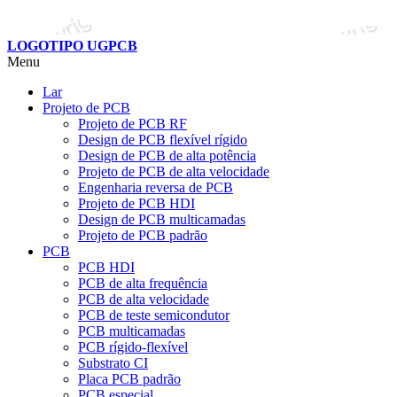
LOGOTIPO UGPCB
Menu
Lar
Projeto de PCB
Projeto de PCB RF
Design de PCB flexível rígido
Design de PCB de alta potência
Projeto de PCB de alta velocidade
Engenharia reversa de PCB
Projeto de PCB HDI
Design de PCB multicamadas
Projeto de PCB padrão
PCB
PCB HDI
PCB de alta frequência
PCB de alta velocidade
PCB de teste semicondutor
PCB multicamadas
PCB rígido-flexível
Substrato CI
Placa PCB padrão
PCB especial