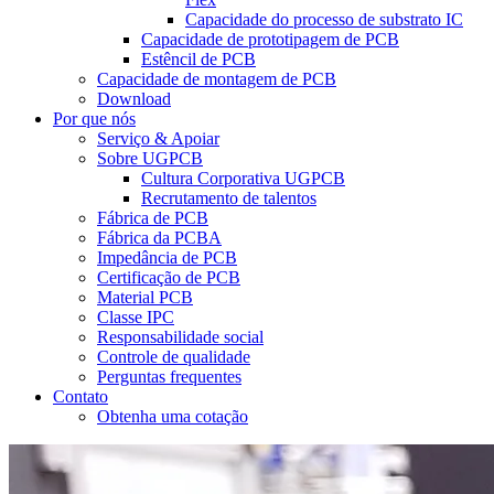
Capacidade do processo de substrato IC
Capacidade de prototipagem de PCB
Estêncil de PCB
Capacidade de montagem de PCB
Download
Por que nós
Serviço & Apoiar
Sobre UGPCB
Cultura Corporativa UGPCB
Recrutamento de talentos
Fábrica de PCB
Fábrica da PCBA
Impedância de PCB
Certificação de PCB
Material PCB
Classe IPC
Responsabilidade social
Controle de qualidade
Perguntas frequentes
Contato
Obtenha uma cotação