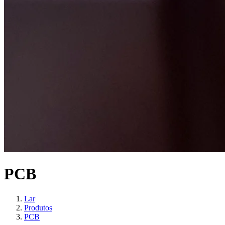
PCB
Lar
Produtos
PCB