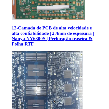
12-Camada de PCB de alta velocidade e
alta confiabilidade | 2.4mm de espessura |
Nanya NY6300S | Perfuração traseira &
Folha RTF