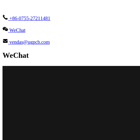
+86-0755-27211481
WeChat
vendas@ugpcb.com
WeChat