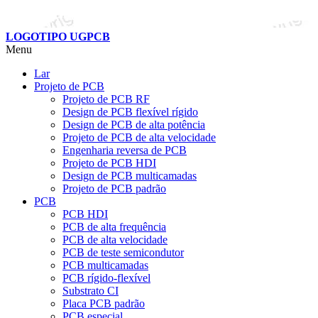
LOGOTIPO UGPCB
Menu
Lar
Projeto de PCB
Projeto de PCB RF
Design de PCB flexível rígido
Design de PCB de alta potência
Projeto de PCB de alta velocidade
Engenharia reversa de PCB
Projeto de PCB HDI
Design de PCB multicamadas
Projeto de PCB padrão
PCB
PCB HDI
PCB de alta frequência
PCB de alta velocidade
PCB de teste semicondutor
PCB multicamadas
PCB rígido-flexível
Substrato CI
Placa PCB padrão
PCB especial