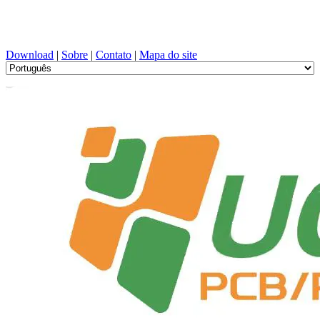
Projeto de PCB, Fabricação, PCBA, PECVD, e seleção de
componentes com serviço único
Download
|
Sobre
|
Contato
|
Mapa do site