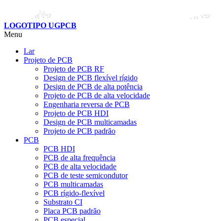
LOGOTIPO UGPCB
Menu
Lar
Projeto de PCB
Projeto de PCB RF
Design de PCB flexível rígido
Design de PCB de alta potência
Projeto de PCB de alta velocidade
Engenharia reversa de PCB
Projeto de PCB HDI
Design de PCB multicamadas
Projeto de PCB padrão
PCB
PCB HDI
PCB de alta frequência
PCB de alta velocidade
PCB de teste semicondutor
PCB multicamadas
PCB rígido-flexível
Substrato CI
Placa PCB padrão
PCB especial