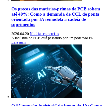
Os preços das matérias-primas de PCB sobem
até 40%: Como a demanda de CCL de ponta
orientada por IA remodela a cadeia de
suprimentos
2026-04-20
Notícias comerciais
A indústria de PCB está passando por um poderoso PR ...
Leia mais
O “Campeão Invisível” do boom da IA: Como