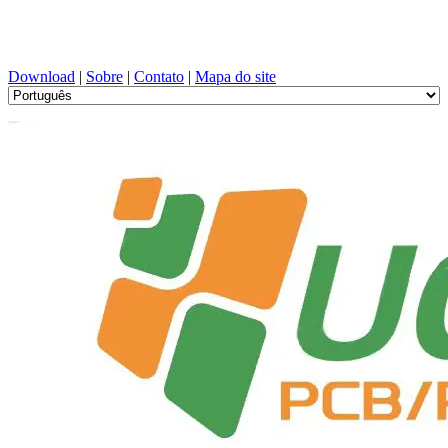
Projeto de PCB, Fabricação, PCBA, PECVD, e seleção de
componentes com serviço único
Download
|
Sobre
|
Contato
|
Mapa do site