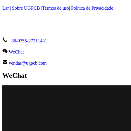
Lar
|
Sobre UGPCB |
Termos de uso
|
Política de Privacidade
+86-0755-27211481
WeChat
vendas@ugpcb.com
WeChat