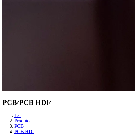
PCB
/
PCB HDI
/
Lar
Produtos
PCB
PCB HDI