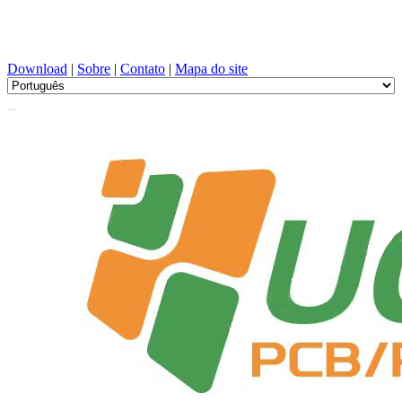
Projeto de PCB, Fabricação, PCBA, PECVD, e seleção de
componentes com serviço único
Download
|
Sobre
|
Contato
|
Mapa do site