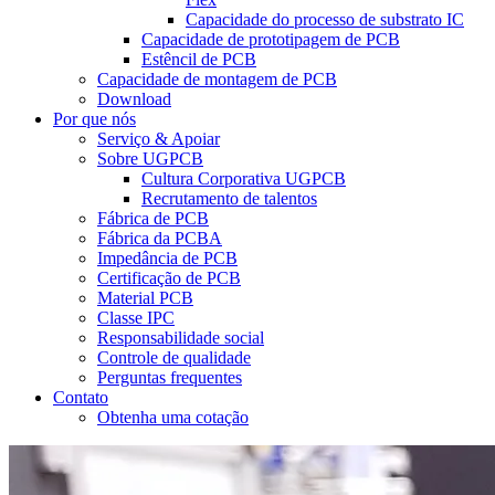
Capacidade do processo de substrato IC
Capacidade de prototipagem de PCB
Estêncil de PCB
Capacidade de montagem de PCB
Download
Por que nós
Serviço & Apoiar
Sobre UGPCB
Cultura Corporativa UGPCB
Recrutamento de talentos
Fábrica de PCB
Fábrica da PCBA
Impedância de PCB
Certificação de PCB
Material PCB
Classe IPC
Responsabilidade social
Controle de qualidade
Perguntas frequentes
Contato
Obtenha uma cotação