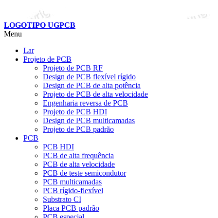
LOGOTIPO UGPCB
Menu
Lar
Projeto de PCB
Projeto de PCB RF
Design de PCB flexível rígido
Design de PCB de alta potência
Projeto de PCB de alta velocidade
Engenharia reversa de PCB
Projeto de PCB HDI
Design de PCB multicamadas
Projeto de PCB padrão
PCB
PCB HDI
PCB de alta frequência
PCB de alta velocidade
PCB de teste semicondutor
PCB multicamadas
PCB rígido-flexível
Substrato CI
Placa PCB padrão
PCB especial