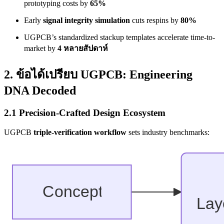
prototyping costs by
65%
Early
signal integrity simulation
cuts respins by
80%
UGPCB’s standardized stackup templates accelerate time-to-
market by
4 หลายสัปดาห์
2. ข้อได้เปรียบ UGPCB:
Engineering
DNA Decoded
2.1
Precision-Crafted Design Ecosystem
UGPCB
triple-verification workflow
sets industry benchmarks
: