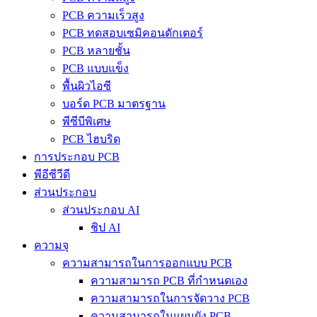
PCB ความเร็วสูง
PCB ทดสอบเซมิคอนดักเตอร์
PCB หลายชั้น
PCB แบบแข็ง
พื้นผิวไอซี
บอร์ด PCB มาตรฐาน
พีซีบีพิเศษ
PCB ไฮบริด
การประกอบ PCB
พีอีซีวีดี
ส่วนประกอบ
ส่วนประกอบ AI
ชิป AI
ความจุ
ความสามารถในการออกแบบ PCB
ความสามารถ PCB ที่กำหนดเอง
ความสามารถในการจัดวาง PCB
ความสามารถในแผนผัง PCB