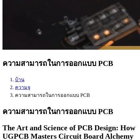
ความสามารถในการออกแบบ PCB
บ้าน
ความจุ
ความสามารถในการออกแบบ PCB
ความสามารถในการออกแบบ PCB
The Art and Science of PCB Design
:
How
UGPCB Masters Circuit Board Alchemy