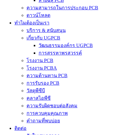
ลายฉลุ PCB
ความสามารถในการประกอบ PCB
ดาวน์โหลด
ทำไมต้องเป็นเรา
บริการ & สนับสนุน
เกี่ยวกับ UGPCB
วัฒนธรรมองค์กร UGPCB
การสรรหาพรสวรรค์
โรงงาน PCB
โรงงาน PCBA
ความต้านทาน PCB
การรับรอง PCB
วัสดุพีซีบี
คลาสไอพีซี
ความรับผิดชอบต่อสังคม
การควบคุมคุณภาพ
คำถามที่พบบ่อย
ติดต่อ