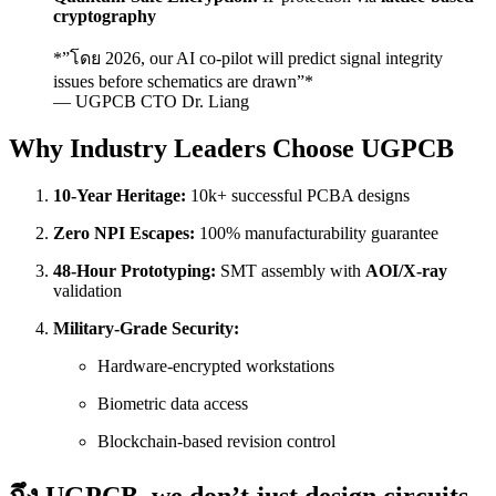
cryptography
*”โดย 2026,
our AI co-pilot will predict signal integrity
issues before schematics are drawn
”*
— UGPCB CTO Dr
.
Liang
Why Industry Leaders Choose UGPCB
10-
Year Heritage
:
10
k+ successful PCBA designs
Zero NPI Escapes
:
100%
manufacturability guarantee
48-
Hour Prototyping
:
SMT assembly with
AOI/X-ray
validation
Military-Grade Security
:
Hardware-encrypted workstations
Biometric data access
Blockchain-based revision control
ถึง UGPCB,
we don’t just design circuits