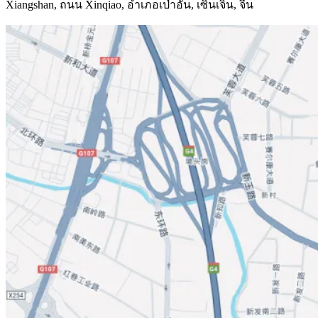
Xiangshan, ถนน Xinqiao, อำเภอเป่าอัน, เซินเจิ้น, จีน