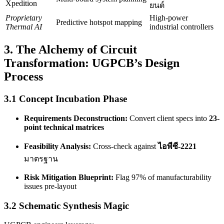
Xpedition
ยนต์
Proprietary
High-power
Predictive hotspot mapping
Thermal AI
industrial controllers
3.
The Alchemy of Circuit
Transformation
:
UGPCB’s Design
Process
3.1
Concept Incubation Phase
Requirements Deconstruction
:
Convert client specs into
23-
point technical matrices
Feasibility Analysis
:
Cross-check against
ไอพีซี-2221
มาตรฐาน
Risk Mitigation Blueprint
:
Flag
97%
of manufacturability
issues pre-layout
3.2
Schematic Synthesis Magic