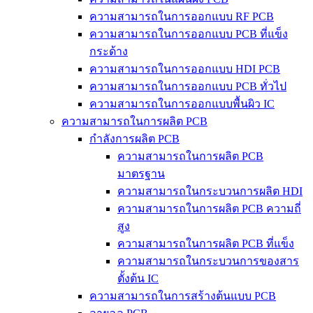
ความสามารถในการออกแบบ RF PCB
ความสามารถในการออกแบบ PCB ที่แข็ง
กระด้าง
ความสามารถในการออกแบบ HDI PCB
ความสามารถในการออกแบบ PCB ทั่วไป
ความสามารถในการออกแบบพื้นผิว IC
ความสามารถในการผลิต PCB
กำลังการผลิต PCB
ความสามารถในการผลิต PCB
มาตรฐาน
ความสามารถในกระบวนการผลิต HDI
ความสามารถในการผลิต PCB ความถี่
สูง
ความสามารถในการผลิต PCB ที่แข็ง
ความสามารถในกระบวนการของสาร
ตั้งต้น IC
ความสามารถในการสร้างต้นแบบ PCB