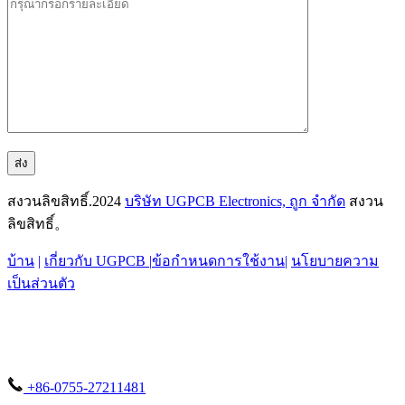
ส่ง
สงวนลิขสิทธิ์.2024
บริษัท UGPCB Electronics, ถูก จำกัด
สงวน
ลิขสิทธิ์。
บ้าน
|
เกี่ยวกับ UGPCB |
ข้อกำหนดการใช้งาน
|
นโยบายความ
เป็นส่วนตัว
+86-0755-27211481