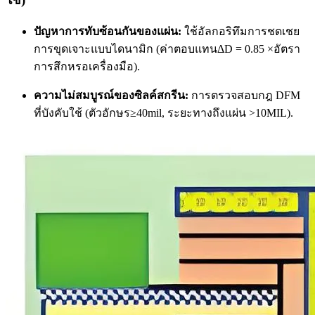
ปัญหาการทับซ้อนกันของแผ่น:
ใช้อัลกอริทึมการชดเชย
การขุดเจาะแบบไดนามิก (ค่าตอบแทนΔD = 0.85 ×อัตรา
การสึกหรอเครื่องมือ).
ความไม่สมบูรณ์ของซิลค์สกรีน:
การตรวจสอบกฎ DFM
ที่บังคับใช้ (ตัวอักษร≥40mil, ระยะทางถึงแผ่น >10MIL).