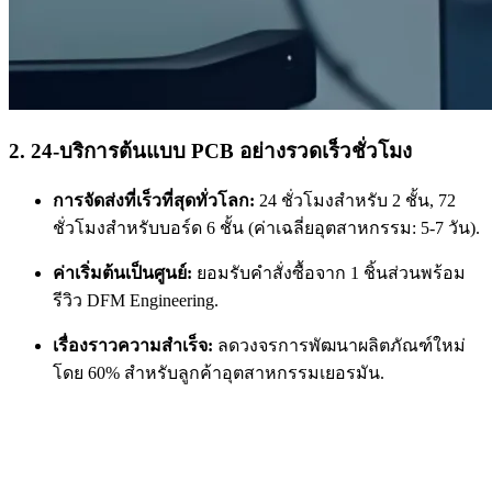
2. 24-บริการต้นแบบ PCB อย่างรวดเร็วชั่วโมง
การจัดส่งที่เร็วที่สุดทั่วโลก:
24 ชั่วโมงสำหรับ 2 ชั้น, 72
ชั่วโมงสำหรับบอร์ด 6 ชั้น (ค่าเฉลี่ยอุตสาหกรรม: 5-7 วัน).
ค่าเริ่มต้นเป็นศูนย์:
ยอมรับคำสั่งซื้อจาก 1 ชิ้นส่วนพร้อม
รีวิว DFM Engineering.
เรื่องราวความสำเร็จ:
ลดวงจรการพัฒนาผลิตภัณฑ์ใหม่
โดย 60% สำหรับลูกค้าอุตสาหกรรมเยอรมัน.