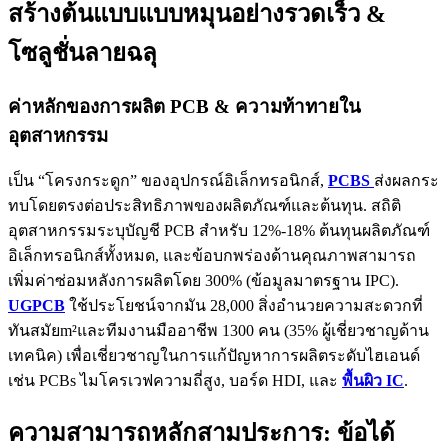
สร้างต้นแบบแบบหมุนอย่างรวดเร็ว &
โซลูชั่นลายฉลุ
ค่าหลักของการผลิต PCB & ความท้าทายใน
อุตสาหกรรม
เป็น “โครงกระดูก” ของอุปกรณ์อิเล็กทรอนิกส์,
PCBS
ส่งผลกระ
ทบโดยตรงต่อประสิทธิภาพของผลิตภัณฑ์และต้นทุน. สถิติ
อุตสาหกรรมระบุบัญชี PCB สำหรับ 12%-18% ต้นทุนผลิตภัณฑ์
อิเล็กทรอนิกส์ทั้งหมด, และข้อบกพร่องด้านคุณภาพสามารถ
เพิ่มค่าซ่อมหลังการผลิตโดย 300% (ข้อมูลมาตรฐาน IPC).
UGPCB
ใช้ประโยชน์จากมัน 28,000 สิ่งอำนวยความสะดวกที่
ทันสมัยm²และทีมงานมืออาชีพ 1300 คน (35% ผู้เชี่ยวชาญด้าน
เทคนิค) เพื่อเชี่ยวชาญในการแก้ปัญหาการผลิตระดับไฮเอนด์
เช่น PCBs ไมโครเวฟความถี่สูง, บอร์ด HDI, และ
พื้นผิว IC
.
ความสามารถหลักสามประการ: ข้อได้