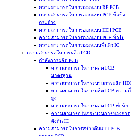
ความสามารถในการออกแบบ RF PCB
ความสามารถในการออกแบบ PCB ที่แข็ง
กระด้าง
ความสามารถในการออกแบบ HDI PCB
ความสามารถในการออกแบบ PCB ทั่วไป
ความสามารถในการออกแบบพื้นผิว IC
ความสามารถในการผลิต PCB
กำลังการผลิต PCB
ความสามารถในการผลิต PCB
มาตรฐาน
ความสามารถในกระบวนการผลิต HDI
ความสามารถในการผลิต PCB ความถี่
สูง
ความสามารถในการผลิต PCB ที่แข็ง
ความสามารถในกระบวนการของสาร
ตั้งต้น IC
ความสามารถในการสร้างต้นแบบ PCB