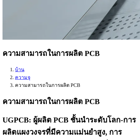
ความสามารถในการผลิต PCB
บ้าน
ความจุ
ความสามารถในการผลิต PCB
ความสามารถในการผลิต PCB
UGPCB: ผู้ผลิต PCB ชั้นนำระดับโลก-การ
ผลิตแผงวงจรที่มีความแม่นยำสูง, การ