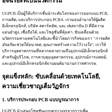
อัจฉริยะที่เป็นนวัตกรรม
UGPCB เป็นผู้ให้บริการชั้นนำระดับโลกของการออกแบบ PCB,
การผลิต, และบริการประกอบ PCBA. เรามอบอำนาจให้ผู้ผลิต
อิเล็กทรอนิกส์, บริษัท สตาร์ทอัพ, และ r&สถาบัน D ที่มีความ
แม่นยำสูง, เชื่อถือได้, และโซลูชั่นที่คุ้มค่า. ขับเคลื่อนด้วย
นวัตกรรมทางเทคโนโลยีและชี้นำโดยภารกิจของเรา
“การผลิต
อัจฉริยะช่วยให้อนาคต, คุณภาพสร้างความไว้วางใจ”
, เราให้
บริการอุตสาหกรรมที่หลากหลายรวมถึงอุปกรณ์อิเล็กทรอนิกส์
สำหรับผู้บริโภค, การควบคุมอุตสาหกรรม, อุปกรณ์การแพทย์,
และอุปกรณ์อิเล็กทรอนิกส์ยานยนต์มานานกว่าทศวรรษ.
จุดแข็งหลัก: ขับเคลื่อนด้วยเทคโนโลยี,
ความเชี่ยวชาญเต็มวัฏจักร
1. บริการประกอบ PCB แบบบูรณาการ
UGPCB นำเสนอโซลูชันแบบครบวงจรจากการเพิ่ม