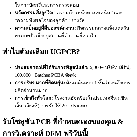
ในการบัดกรีและการตรวจสอบ
นวัตกรรมสิ่งจูงใจ:
“ความก้าวหน้าทางเทคนิค” และ
“ความพึงพอใจของลูกค้า” รางวัล
ความเป็นอยู่ที่ดีของพนักงาน:
กิจกรรมกลางแจ้งและวัน
ครอบครัวเลี้ยงดูสถานที่ทำงานที่ห่วงใย.
ทำไมต้องเลือก UGPCB?
ประสบการณ์ที่ได้รับการพิสูจน์แล้ว:
5,000+ บริษัท เสิร์ฟ;
100,000+ Batches PCBA จัดส่ง
การปรับขนาดที่ยืดหยุ่น:
ตั้งแต่ต้นแบบ 1 ชิ้นไปจนถึงการ
ผลิตจำนวนมาก
การเข้าถึงทั่วโลก:
โรงงานอัจฉริยะในประเทศจีน (เซิน
เจิ้น, เจียงซี) การรับใช้ 20+ ประเทศ
รับโซลูชัน PCB ที่กำหนดเองของคุณ &
การวิเคราะห์ DFM ฟรีวันนี้!