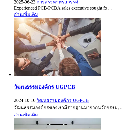
2025-06-23
การสรรหาพรสวรรค์
Experienced PCB/PCBA sales executive sought fo
...
อ่านเพิ่มเติม
วัฒนธรรมองค์กร UGPCB
2024-10-16
วัฒนธรรมองค์กร UGPCB
วัฒนธรรมองค์กรของเรามีรากฐานมาจากนวัตกรรม, ...
อ่านเพิ่มเติม