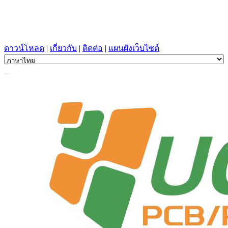
การออกแบบพีซีบี, การผลิต, พีซีบี, พีอีซีวีดี, และการเลือกส่วน
ประกอบด้วยบริการแบบครบวงจร
ดาวน์โหลด
|
เกี่ยวกับ
|
ติดต่อ
|
แผนผังเว็บไซต์