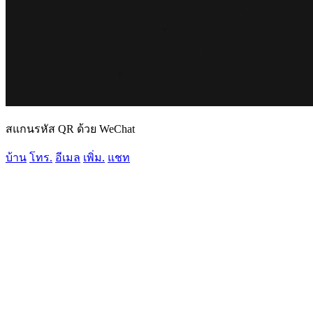
สแกนรหัส QR ด้วย WeChat
บ้าน
โทร.
อีเมล
เพิ่ม.
แชท