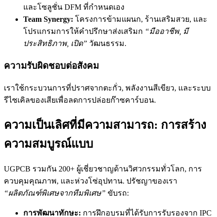
และโซลูชั่น DFM ที่กำหนดเอง
Team Synergy:
โครงการข้ามแผนก, ร้านเสริมสวย, และ
โปรแกรมการให้คำปรึกษาส่งเสริมก
“มืออาชีพ, มี
ประสิทธิภาพ, เปิด”
วัฒนธรรม.
ความรับผิดชอบต่อสังคม
เราใช้กระบวนการที่ปราศจากตะกั่ว, พลังงานสีเขียว, และระบบ
รีไซเคิลของเสียเพื่อลดการปล่อยก๊าซคาร์บอน.
ความเป็นเลิศที่มีความสามารถ: การสร้าง
ความสมบูรณ์แบบ
UGPCB รวมกัน 200+ ผู้เชี่ยวชาญด้านวิศวกรรมทั่วโลก, การ
ควบคุมคุณภาพ, และห่วงโซ่อุปทาน. ปรัชญาของเรา
“ผลิตภัณฑ์พิเศษจากทีมพิเศษ”
ขับรถ:
การพัฒนาทักษะ:
การฝึกอบรมที่ได้รับการรับรองจาก IPC