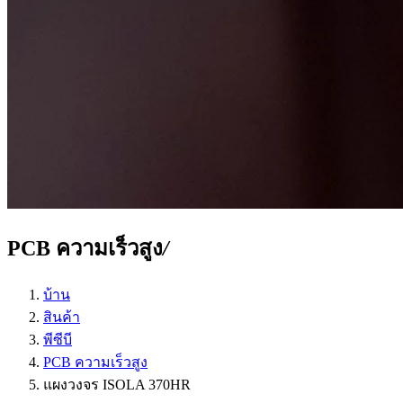
PCB ความเร็วสูง
/
บ้าน
สินค้า
พีซีบี
PCB ความเร็วสูง
แผงวงจร ISOLA 370HR