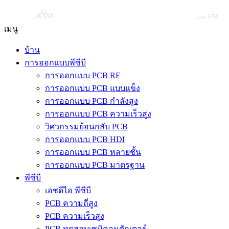
เมนู
บ้าน
การออกแบบพีซีบี
การออกแบบ PCB RF
การออกแบบ PCB แบบแข็ง
การออกแบบ PCB กำลังสูง
การออกแบบ PCB ความเร็วสูง
วิศวกรรมย้อนกลับ PCB
การออกแบบ PCB HDI
การออกแบบ PCB หลายชั้น
การออกแบบ PCB มาตรฐาน
พีซีบี
เอชดีไอ พีซีบี
PCB ความถี่สูง
PCB ความเร็วสูง
PCB ทดสอบเซมิคอนดักเตอร์