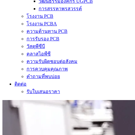
วัฒนธรรมองค์กร UGPCB
การสรรหาพรสวรรค์
โรงงาน PCB
โรงงาน PCBA
ความต้านทาน PCB
การรับรอง PCB
วัสดุพีซีบี
คลาสไอพีซี
ความรับผิดชอบต่อสังคม
การควบคุมคุณภาพ
คำถามที่พบบ่อย
ติดต่อ
รับใบเสนอราคา