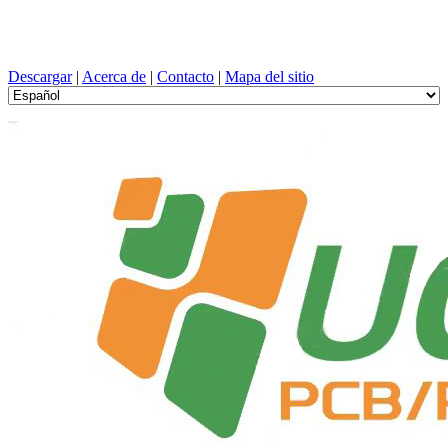
Diseño de PCB, Fabricación, tarjeta de circuito impreso, PEVD, y
selección de componentes con un servicio único
Descargar
|
Acerca de
|
Contacto
|
Mapa del sitio