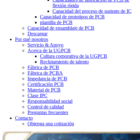
flexión rígida
Capacidad del proceso de sustrato de IC
Capacidad de prototipos de PCB
plantilla de PCB
Capacidad de ensamblaje de PCB
Descargar
Por qué nosotros
Servicio & Apoyo
Acerca de la UGPCB
Cultura corporativa de la UGPCB
Reclutamiento de talento
Fábrica de PCB
Fábrica de PCBA
Impedancia de PCB
Certificación PCB
Material de PCB
Clase IPC
Responsabilidad social
Control de calidad
Preguntas frecuentes
Contacto
Obtenga una cotización