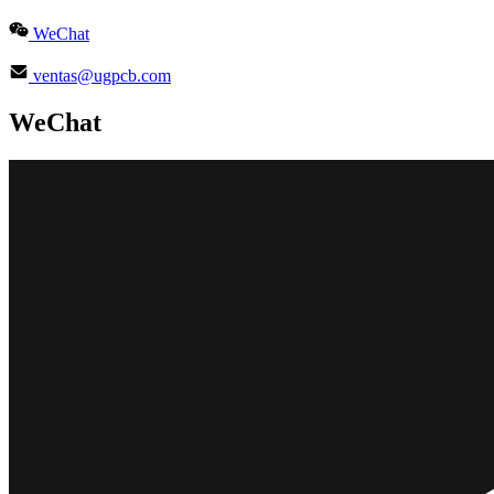
WeChat
ventas@ugpcb.com
WeChat