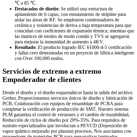
℃ a 85 ℃.
Destacados de diseño
: Se utilizó una estructura de
apilamiento de 6 capas, con enrutamiento de stripline para
aislar las áreas de RF. Se emplearon condensadores de
cerámica y resistencias de deriva a baja temperatura para que
coincidan con coeficientes de expansión térmica, mientras que
las matrices de modos de modo común y TVS se agregaron
para mejorar la inmunidad de aumento a 4KV.
Resultado
: El producto logrado IEC 61000-4-5 certificación
y fallas cero demostradas en un proyecto de fábrica inteligente
con Over 100,000 nodos.
Servicios de extremo a extremo
Empoderador de clientes
Desde el diseño y el diseño esquemáticos hasta la salida del archivo
Gerber, Proporcionamos servicios únicos de diseño y fabricación de
PCB, Colaboración con equipos de ensamblaje de PCBA para
completar la verificación de producción de SMT. Nuestro sistema
PLM garantiza el control de versiones y el cambio de trazabilidad,
Reducción de ciclos de diseño por 20%-35%. Para requisitos de
sustrato especializados que involucran a PEVCD (Deposición de
vapor químico mejorado por plasma) procesos, Nos asociamos con
proveedores de materiales PCB para personalizar laminados