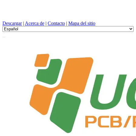
Diseño de PCB, Fabricación, tarjeta de circuito impreso, PEVD, y
selección de componentes con un servicio único
Descargar
|
Acerca de
|
Contacto
|
Mapa del sitio