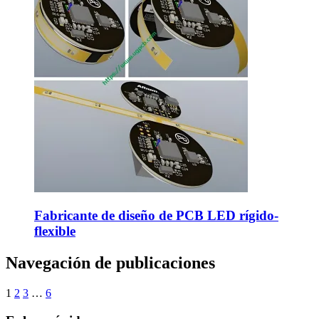
Fabricante de diseño de PCB LED rígido-
flexible
Navegación de publicaciones
1
2
3
…
6