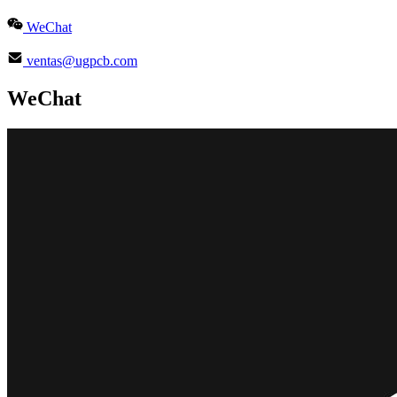
WeChat
ventas@ugpcb.com
WeChat