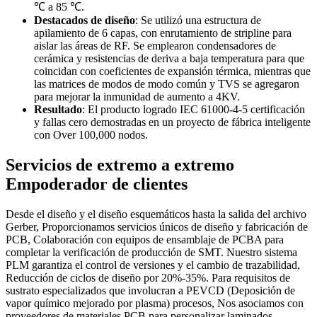
℃ a 85 ℃.
Destacados de diseño
: Se utilizó una estructura de
apilamiento de 6 capas, con enrutamiento de stripline para
aislar las áreas de RF. Se emplearon condensadores de
cerámica y resistencias de deriva a baja temperatura para que
coincidan con coeficientes de expansión térmica, mientras que
las matrices de modos de modo común y TVS se agregaron
para mejorar la inmunidad de aumento a 4KV.
Resultado
: El producto logrado IEC 61000-4-5 certificación
y fallas cero demostradas en un proyecto de fábrica inteligente
con Over 100,000 nodos.
Servicios de extremo a extremo
Empoderador de clientes
Desde el diseño y el diseño esquemáticos hasta la salida del archivo
Gerber, Proporcionamos servicios únicos de diseño y fabricación de
PCB, Colaboración con equipos de ensamblaje de PCBA para
completar la verificación de producción de SMT. Nuestro sistema
PLM garantiza el control de versiones y el cambio de trazabilidad,
Reducción de ciclos de diseño por 20%-35%. Para requisitos de
sustrato especializados que involucran a PEVCD (Deposición de
vapor químico mejorado por plasma) procesos, Nos asociamos con
proveedores de materiales PCB para personalizar laminados