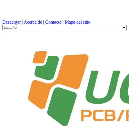
Diseño de PCB, Fabricación, tarjeta de circuito impreso, PEVD, y
selección de componentes con un servicio único
Descargar
|
Acerca de
|
Contacto
|
Mapa del sitio