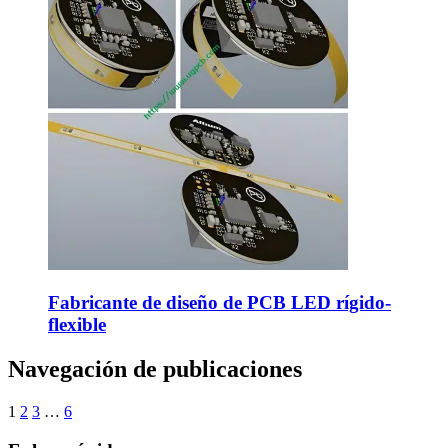
Fabricante de diseño de PCB LED rígido-
flexible
Navegación de publicaciones
1
2
3
…
6