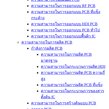
ความสามารถในการออกแบบ RF PCB
ความสามารถในการออกแบบ PCB ที่แข็ง
กระด้าง
ความสามารถในการออกแบบ HDI PCB
ความสามารถในการออกแบบ PCB ทั่วไป
ความสามารถในการออกแบบพื้นผิว IC
ความสามารถในการผลิต PCB
กำลังการผลิต PCB
ความสามารถในการผลิต PCB
มาตรฐาน
ความสามารถในกระบวนการผลิต HDI
ความสามารถในการผลิต PCB ความถี่
สูง
ความสามารถในการผลิต PCB ที่แข็ง
ความสามารถในกระบวนการของสาร
ตั้งต้น IC
ความสามารถในการสร้างต้นแบบ PCB