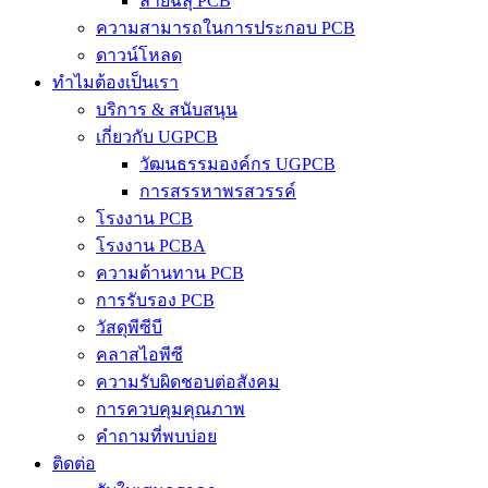
ลายฉลุ PCB
ความสามารถในการประกอบ PCB
ดาวน์โหลด
ทำไมต้องเป็นเรา
บริการ & สนับสนุน
เกี่ยวกับ UGPCB
วัฒนธรรมองค์กร UGPCB
การสรรหาพรสวรรค์
โรงงาน PCB
โรงงาน PCBA
ความต้านทาน PCB
การรับรอง PCB
วัสดุพีซีบี
คลาสไอพีซี
ความรับผิดชอบต่อสังคม
การควบคุมคุณภาพ
คำถามที่พบบ่อย
ติดต่อ