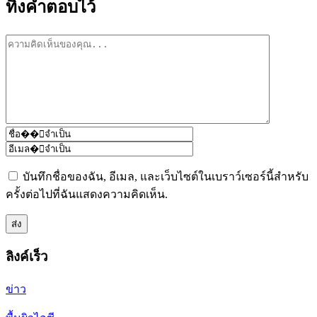
ทิ้งคำตอบไว้
บันทึกชื่อของฉัน, อีเมล, และเว็บไซต์ในเบราว์เซอร์นี้สำหรับ
ครั้งต่อไปที่ฉันแสดงความคิดเห็น.
ลิงค์เร็ว
ข่าว