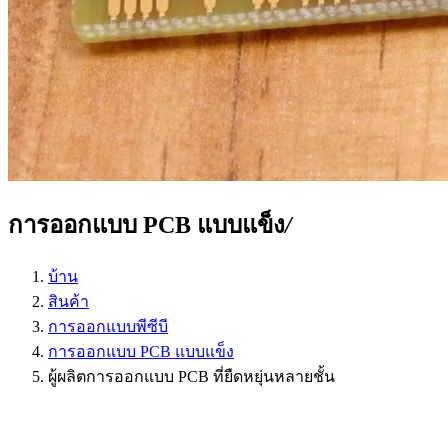
การออกแบบ PCB แบบแข็ง
/
บ้าน
สินค้า
การออกแบบพีซีบี
การออกแบบ PCB แบบแข็ง
ผู้ผลิตการออกแบบ PCB ที่ยืดหยุ่นหลายชั้น