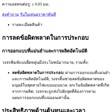
ความอดทนต่อรู: ± 0.05 มม.
ส่งคำถาม
รับใบเสนอราคาทันที
รายละเอียดสินค้า
การลดข้อผิดพลาดในการประกอบ
การออกแบบที่แม่นยำและการผลิตอัตโนมัติ
วงจรพิมพ์แบบยืดหยุ่นมีประโยชน์มากมาย, รวมทั้ง:
ลดข้อผิดพลาดในการประกอบ
: ผ่านการออกแบบที่แม่นยำ
และการผลิตอัตโนมัติ, วงจรดิ้นช่วยลดข้อผิดพลาดของ
มนุษย์ในชุดสายไฟแบบแมนนวล. ยกเว้นข้อผิดพลาดที่เกิด
จากการผลิต, วงจรจะถูกส่งไปยังจุดที่ต้องการตาม
แผนการออกแบบที่แน่นอนเท่านั้น.
ประสิทธิภาพด้านต้นทุนและเวลา