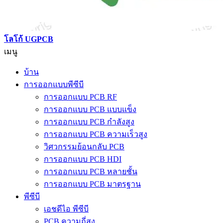
โลโก้ UGPCB
เมนู
บ้าน
การออกแบบพีซีบี
การออกแบบ PCB RF
การออกแบบ PCB แบบแข็ง
การออกแบบ PCB กำลังสูง
การออกแบบ PCB ความเร็วสูง
วิศวกรรมย้อนกลับ PCB
การออกแบบ PCB HDI
การออกแบบ PCB หลายชั้น
การออกแบบ PCB มาตรฐาน
พีซีบี
เอชดีไอ พีซีบี
PCB ความถี่สูง