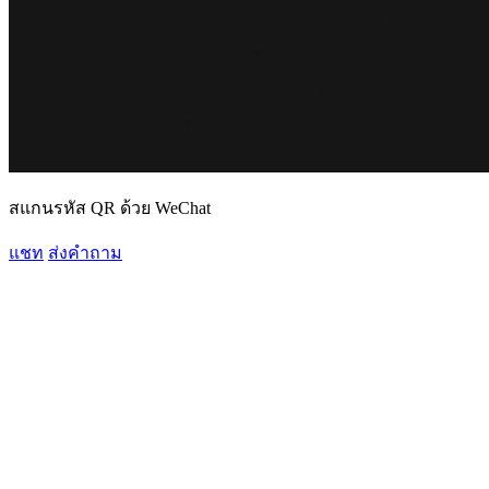
สแกนรหัส QR ด้วย WeChat
แชท
ส่งคำถาม