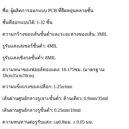
ชื่อ: ผู้ผลิตการออกแบบ PCB ที่ยืดหยุ่นหลายชั้น
ชั้นที่ออกแบบได้: 1-32 ชั้น
ความกว้างของเส้นขั้นต่ำและระยะห่างของเส้น: 3MIL
รูรับแสงเลเซอร์ขั้นต่ำ: 4MIL
รูรับแสงเชิงกลขั้นต่ำ: 8MIL
ความหนาของฟอยล์ทองแดง: 18-175ซม. (มาตรฐาน:
18cm35cm70cm)
ความแข็งแรงของเปลือก: 1.25n/mm
เส้นผ่านศูนย์กลางรูเจาะขั้นต่ำ: ด้านเดียว: 0.9mm/35mil
เส้นผ่านศูนย์กลางรูขั้นต่ำ: 0.25mm/10mil
ความทนทานต่อรูรับแสง: ≤φ0.8มม. ± 0.05 มม.