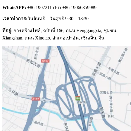
WhatsAPP:
+86 19072115165 +86 19066359989
เวลาทำการ:
วันจันทร์ – วันศุกร์ 9:30 – 18:30
ที่อยู่
: การสร้างไฟล์, ฉบับที่ 166, ถนน Henggangxia, ชุมชน
Xiangshan, ถนน Xinqiao, อำเภอเป่าอัน, เซินเจิ้น, จีน