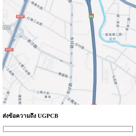
ส่งข้อความถึง UGPCB