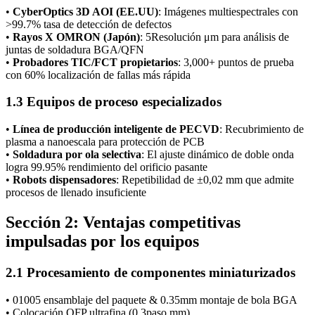
•
CyberOptics 3D AOI (EE.UU)
: Imágenes multiespectrales con
>99.7% tasa de detección de defectos
•
Rayos X OMRON (Japón)
: 5Resolución μm para análisis de
juntas de soldadura BGA/QFN
•
Probadores TIC/FCT propietarios
: 3,000+ puntos de prueba
con 60% localización de fallas más rápida
1.3 Equipos de proceso especializados
•
Línea de producción inteligente de PECVD
: Recubrimiento de
plasma a nanoescala para protección de PCB
•
Soldadura por ola selectiva
: El ajuste dinámico de doble onda
logra 99.95% rendimiento del orificio pasante
•
Robots dispensadores
: Repetibilidad de ±0,02 mm que admite
procesos de llenado insuficiente
Sección 2: Ventajas competitivas
impulsadas por los equipos
2.1 Procesamiento de componentes miniaturizados
• 01005 ensamblaje del paquete & 0.35mm montaje de bola BGA
• Colocación QFP ultrafina (0.3paso mm)