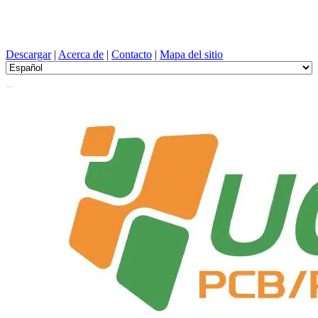
Diseño de PCB, Fabricación, tarjeta de circuito impreso, PEVD, y
selección de componentes con un servicio único
Descargar
|
Acerca de
|
Contacto
|
Mapa del sitio