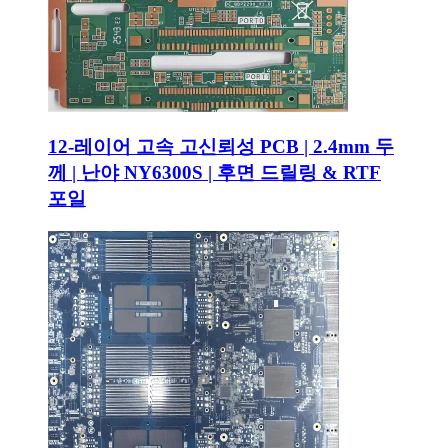
12-레이어 고속 고신뢰성 PCB | 2.4mm 두
께 | 난야 NY6300S | 후면 드릴링 & RTF
포일