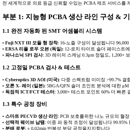
전 세계적으로 의료 등급 신뢰할 수있는 PCBA 제조 서비스를 
부분 1: 지능형 PCBA 생산 라인 구성 & 
1.1 완전 자동화 된 SMT 어셈블리 시스템
•
Fuji NXT III 모듈 형 장착
: 16-노즐 구성이 달성됩니다 96,000 
•
ERSA 리플 로우 오븐 (독일)
: 12-로치 타이트 솔더 페이스트에
•
파나소닉 SPI 검사
: 3D 레이저 스캐닝 0.3μm 정밀도, 1,200
1.2 고정밀 PCBA 검사 & 테스트
•
Cyberoptics 3D AOI (미국)
: 다중 스펙트럼 이미징 >99.7% 결
•
오론 X- 레이 (일본)
: 5BGA/QFN 솔더 조인트 분석에 대한 μ
•
독점적 ICT/FCT 테스터
: 3,000+ 테스트 포인트 60% 더 빠
1.3 특수 공정 장비
•
스마트 PECVD 생산 라인
: PCB 보호를위한 나노 규모의 혈장
•
선택적 웨이브 납땜
: 이중 파 동적 조정이 달성됩니다 99.95%
•
분배 로봇
: ± 0.02mm 반복성 부담 공정을지지합니다