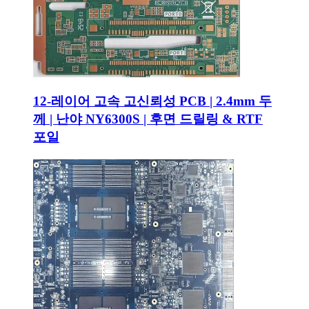
12-레이어 고속 고신뢰성 PCB | 2.4mm 두
께 | 난야 NY6300S | 후면 드릴링 & RTF
포일