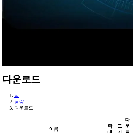
다운로드
집
용량
다운로드
다
확
크
운
이름
대
기
로