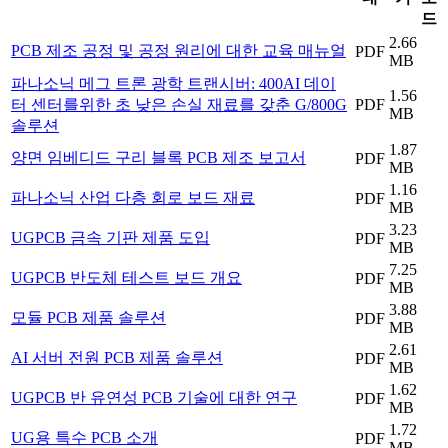
드
2.66
PCB 제조 공정 및 공정 원리에 대한 교육 매뉴얼
PDF
MB
파나소닉 메그 트론 광학 트랜시버: 400AI 데이
1.56
터 센터를위한 초 낮은 손실 재료를 갖춘 G/800G
PDF
MB
솔루션
1.87
양면 임베디드 구리 블록 PCB 제조 보고서
PDF
MB
1.16
파나소닉 산업 다층 회로 보드 재료
PDF
MB
3.23
UGPCB 금속 기판 제품 도입
PDF
MB
7.25
UGPCB 반도체 테스트 보드 개요
PDF
MB
3.88
모듈 PCB 제품 솔루션
PDF
MB
2.61
AI 서버 전원 PCB 제품 솔루션
PDF
MB
1.62
UGPCB 반 유연성 PCB 기술에 대한 연구
PDF
MB
1.72
UG용 특수 PCB 소개
PDF
MB