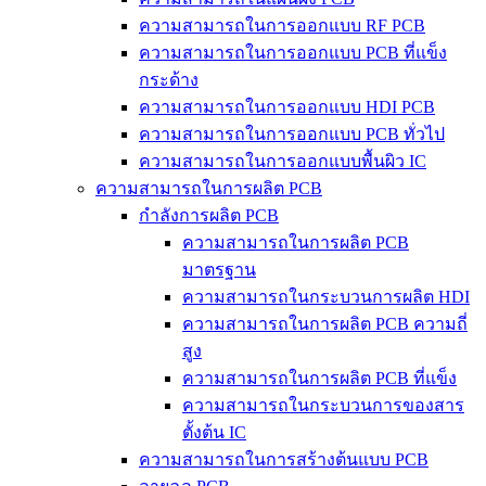
ความสามารถในการออกแบบ RF PCB
ความสามารถในการออกแบบ PCB ที่แข็ง
กระด้าง
ความสามารถในการออกแบบ HDI PCB
ความสามารถในการออกแบบ PCB ทั่วไป
ความสามารถในการออกแบบพื้นผิว IC
ความสามารถในการผลิต PCB
กำลังการผลิต PCB
ความสามารถในการผลิต PCB
มาตรฐาน
ความสามารถในกระบวนการผลิต HDI
ความสามารถในการผลิต PCB ความถี่
สูง
ความสามารถในการผลิต PCB ที่แข็ง
ความสามารถในกระบวนการของสาร
ตั้งต้น IC
ความสามารถในการสร้างต้นแบบ PCB