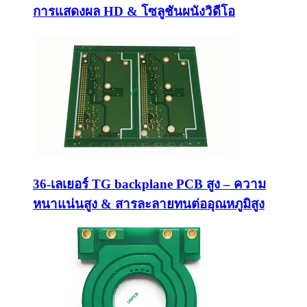
การแสดงผล HD & โซลูชันผนังวิดีโอ
36-เลเยอร์ TG backplane PCB สูง – ความ
หนาแน่นสูง & สารละลายทนต่ออุณหภูมิสูง