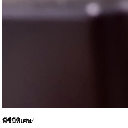
พีซีบีพิเศษ
/