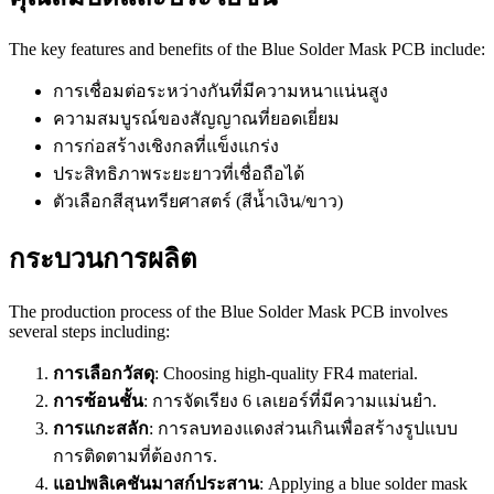
The key features and benefits of the Blue Solder Mask PCB include
:
การเชื่อมต่อระหว่างกันที่มีความหนาแน่นสูง
ความสมบูรณ์ของสัญญาณที่ยอดเยี่ยม
การก่อสร้างเชิงกลที่แข็งแกร่ง
ประสิทธิภาพระยะยาวที่เชื่อถือได้
ตัวเลือกสีสุนทรียศาสตร์ (สีน้ำเงิน/ขาว)
กระบวนการผลิต
The production process of the Blue Solder Mask PCB involves
several steps including
:
การเลือกวัสดุ
:
Choosing high-quality FR4 material
.
การซ้อนชั้น
: การจัดเรียง 6 เลเยอร์ที่มีความแม่นยำ.
การแกะสลัก
: การลบทองแดงส่วนเกินเพื่อสร้างรูปแบบ
การติดตามที่ต้องการ.
แอปพลิเคชันมาสก์ประสาน
:
Applying a blue solder mask