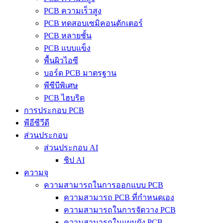
PCB ความเร็วสูง
PCB ทดสอบเซมิคอนดักเตอร์
PCB หลายชั้น
PCB แบบแข็ง
พื้นผิวไอซี
บอร์ด PCB มาตรฐาน
พีซีบีพิเศษ
PCB ไฮบริด
การประกอบ PCB
พีอีซีวีดี
ส่วนประกอบ
ส่วนประกอบ AI
ชิป AI
ความจุ
ความสามารถในการออกแบบ PCB
ความสามารถ PCB ที่กำหนดเอง
ความสามารถในการจัดวาง PCB
ความสามารถในแผนผัง PCB