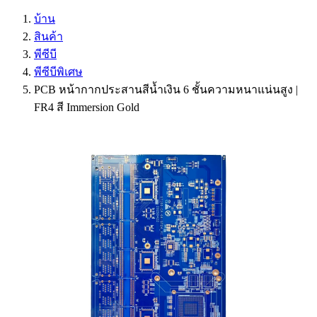
บ้าน
สินค้า
พีซีบี
พีซีบีพิเศษ
PCB หน้ากากประสานสีน้ำเงิน 6 ชั้นความหนาแน่นสูง |
FR4 สี Immersion Gold