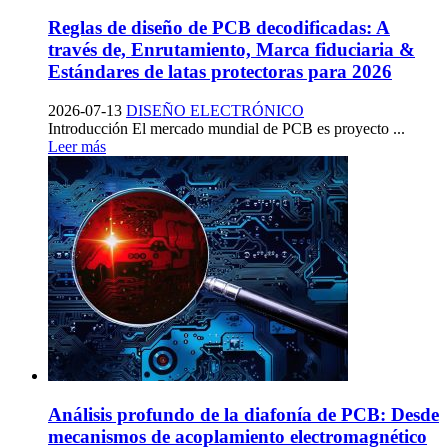
Reglas de diseño de PCB decodificadas: A
través de, Enrutamiento, Marca fiduciaria &
Estándares de latas protectoras para 2026
2026-07-13
DISEÑO ELECTRÓNICO
Introducción El mercado mundial de PCB es proyecto ...
Leer más
Análisis profundo de la diafonía de PCB: Desde
mecanismos de acoplamiento electromagnético