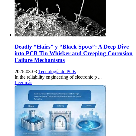
Deadly
“
Hairs
” y “
Black Spots
”:
A Deep Dive
into PCB Tin Whisker and Creeping Corrosion
Failure Mechanisms
2026-08-03
Tecnología de PCB
In the reliability engineering of electronic p
...
Leer más