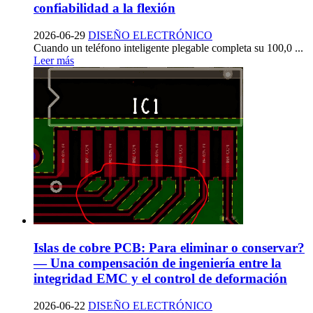
confiabilidad a la flexión
2026-06-29
DISEÑO ELECTRÓNICO
Cuando un teléfono inteligente plegable completa su 100,0 ...
Leer más
Islas de cobre PCB: Para eliminar o conservar?
— Una compensación de ingeniería entre la
integridad EMC y el control de deformación
2026-06-22
DISEÑO ELECTRÓNICO