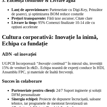
3. Eficiența costurilor & Livrare agilă
Lanț de aprovizionare:
Parteneriate cu Digi-Key, Prinzător
de şoareci, și optimizarea BOM reduce costurile
Prețuri transparente:
Fără taxe ascunse; Citate clare
Livrare la timp:
95% Comenzi finalizate 10-14 zile cu
opțiuni accelerate
Cultura corporativă: Inovație la inimă,
Echipa ca fundație
ADN -ul inovației
UGPCB încorporează
“Inovație continuă”
în miezul său, investiții
15% de venituri în r&D.. Echipa noastră de experți conduce în HDI,
Ansamblu FPC, și materiale de înaltă frecvență.
Succes în colaborare
Parteneriate pentru clienți:
24/7 Suport inginerie și soluții
DFM personalizate
Sinergia echipei:
Proiecte de depunere încrucișată, saloane
tehnice, iar programele de mentorat favorizează un