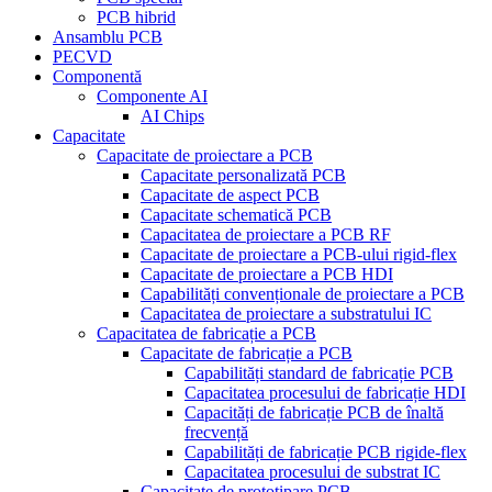
PCB hibrid
Ansamblu PCB
PECVD
Componentă
Componente AI
AI Chips
Capacitate
Capacitate de proiectare a PCB
Capacitate personalizată PCB
Capacitate de aspect PCB
Capacitate schematică PCB
Capacitatea de proiectare a PCB RF
Capacitate de proiectare a PCB-ului rigid-flex
Capacitate de proiectare a PCB HDI
Capabilități convenționale de proiectare a PCB
Capacitatea de proiectare a substratului IC
Capacitatea de fabricație a PCB
Capacitate de fabricație a PCB
Capabilități standard de fabricație PCB
Capacitatea procesului de fabricație HDI
Capacități de fabricație PCB de înaltă
frecvență
Capabilități de fabricație PCB rigide-flex
Capacitatea procesului de substrat IC
Capacitate de prototipare PCB