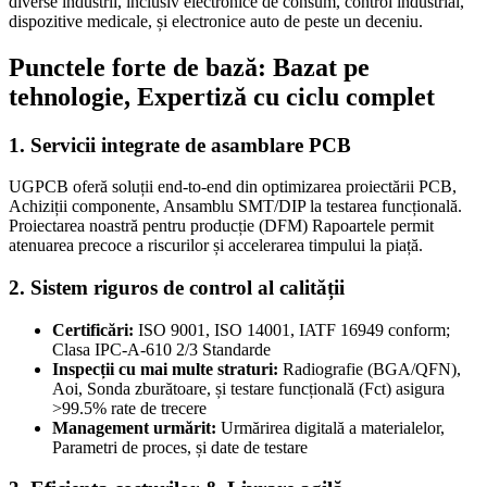
diverse industrii, inclusiv electronice de consum, control industrial,
dispozitive medicale, și electronice auto de peste un deceniu.
Punctele forte de bază: Bazat pe
tehnologie, Expertiză cu ciclu complet
1. Servicii integrate de asamblare PCB
UGPCB oferă soluții end-to-end din optimizarea proiectării PCB,
Achiziții componente, Ansamblu SMT/DIP la testarea funcțională.
Proiectarea noastră pentru producție (DFM) Rapoartele permit
atenuarea precoce a riscurilor și accelerarea timpului la piață.
2. Sistem riguros de control al calității
Certificări:
ISO 9001, ISO 14001, IATF 16949 conform;
Clasa IPC-A-610 2/3 Standarde
Inspecții cu mai multe straturi:
Radiografie (BGA/QFN),
Aoi, Sonda zburătoare, și testare funcțională (Fct) asigura
>99.5% rate de trecere
Management urmărit:
Urmărirea digitală a materialelor,
Parametri de proces, și date de testare