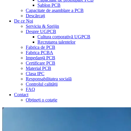
Șablon PCB
Capacitate de asamblare a PCB
Descărcați
De ce Noi
Serviciu & Sprijin
Despre UGPCB
Cultura corporativă UGPCB
Recrutarea talentelor
Fabrica de PCB
Fabrica PCBA
Impedanță PCB
Certificare PCB
Material PCB
Clasa IPC
Responsabilitatea socială
Controlul calității
FAQ
Contact
Obțineți o cotație