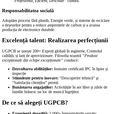
“Profesional, Eficient, Deschide”
cultură.
Responsabilitatea socială
Adoptăm procese fără plumb, Energie verde, și sisteme de reciclare
a deșeurilor pentru a reduce amprentele de carbon și a avansa
producția de electronice durabile.
Excelență talent: Realizarea perfecțiunii
UGPCB se unește 200+ Experți globali în inginerie, Controlul
calității, și lanț de aprovizionare. Filosofia noastră
“Produse
excepționale din echipe excepționale”
conduce:
Dezvoltarea abilităților:
Instruire certificată IPC în lipire și
inspecție
Stimulente pentru inovare:
“Descoperire tehnică” şi
“Satisfacția clienților” premii
Bunăstarea angajaților:
Activitățile în aer liber și zilele de
familie hrănesc un loc de muncă îngrijitor.
De ce să alegeți UGPCB?
Experiență dovedită:
5,000+ întreprinderile servite;