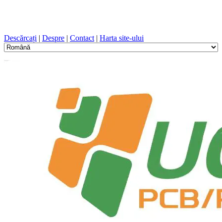
Proiectare PCB, Fabricație, PCB, PECVD, și selecția
componentelor cu un serviciu unic
Descărcați
|
Despre
|
Contact
|
Harta site-ului