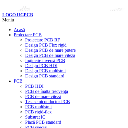
LOGO UGPCB
Meniu
Acasă
Proiectare PCB
Proiectare PCB RF
Design PCB Flex rigid
Design PCB de mare putere
Design PCB de mare viteză
Inginerie inversă PCB
Design PCB HDI
Design PCB multistrat
Design PCB standard
PCB
PCB HDI
PCB de înaltă frecvență
PCB de mare viteză
Test semiconductor PCB
PCB multistrat
PCB rigid-flex
Substrat IC
Placă PCB standard
PCB special