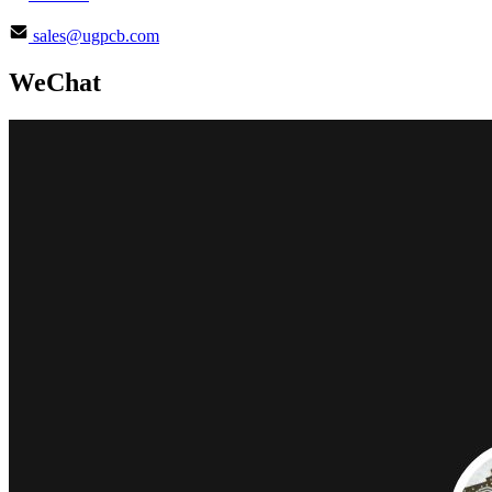
sales@ugpcb.com
WeChat