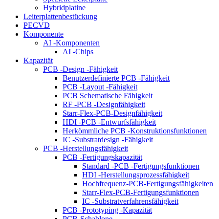
Hybridplatine
Leiterplattenbestückung
PECVD
Komponente
AI -Komponenten
AI -Chips
Kapazität
PCB -Design -Fähigkeit
Benutzerdefinierte PCB -Fähigkeit
PCB -Layout -Fähigkeit
PCB Schematische Fähigkeit
RF -PCB -Designfähigkeit
Starr-Flex-PCB-Designfähigkeit
HDI -PCB -Entwurfsfähigkeit
Herkömmliche PCB -Konstruktionsfunktionen
IC -Substratdesign -Fähigkeit
PCB -Herstellungsfähigkeit
PCB -Fertigungskapazität
Standard -PCB -Fertigungsfunktionen
HDI -Herstellungsprozessfähigkeit
Hochfrequenz-PCB-Fertigungsfähigkeiten
Starr-Flex-PCB-Fertigungsfunktionen
IC -Substratverfahrensfähigkeit
PCB -Prototyping -Kapazität
PCB-Schablone