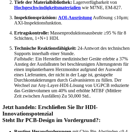
Tiefe der Materialbibliothek:
Lagerverfügbarkeit von
Hochgeschwindigkeitsmaterialien
wie M7NE, EM-827.
Inspektionspräzision:
AOI-Ausrüstung
Auflösung ≤10μm;
AXI-Inspektionsfunktion.
Ertragskontrolle:
Massenproduktionsausbeute ≥95 % für 8
Schichten, 1+N+1 HDI.
Technische Reaktionsfähigkeit:
24-Antwort des technischen
Supports innerhalb einer Stunde.
Fallstudie:
Ein Hersteller medizinischer Geräte erlebte a 37%
Anstieg der Ausfallraten bei beschleunigten Alterungstests für
einen implantierbaren Herzmonitor aufgrund der Auswahl
eines Lieferanten, der nicht in der Lage ist, gestapelte
Durchkontaktierungen durch Galvanisieren zu füllen. Der
Wechsel zur Any-Layer-HDI-Lösung von UGPCB reduzierte
das Gerätevolumen um 40% und erhöhte MTBF (Mittlere
Zeit zwischen Ausfällen) Zu 50,000 Std..
Jetzt handeln: Erschließen Sie Ihr HDI-
Innovationspotenzial
Steht Ihr PCB-Design im Vordergrund?:
Routing-Herausforderungen
mit Chip-Pin-Abständen ≤0,4