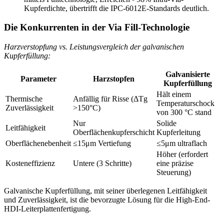
Kupferdichte, übertrifft die IPC-6012E-Standards deutlich.
Die Konkurrenten in der Via Fill-Technologie
Harzverstopfung vs. Leistungsvergleich der galvanischen
Kupferfüllung:
Galvanisierte
Parameter
Harzstopfen
Kupferfüllung
Hält einem
Thermische
Anfällig für Risse (ΔTg
Temperaturschock
Zuverlässigkeit
>150°C)
von 300 °C stand
Nur
Solide
Leitfähigkeit
Oberflächenkupferschicht
Kupferleitung
Oberflächenebenheit
≤15μm Vertiefung
≤5μm ultraflach
Höher (erfordert
Kosteneffizienz
Untere (3 Schritte)
eine präzise
Steuerung)
Galvanische Kupferfüllung, mit seiner überlegenen Leitfähigkeit
und Zuverlässigkeit, ist die bevorzugte Lösung für die High-End-
HDI-Leiterplattenfertigung.