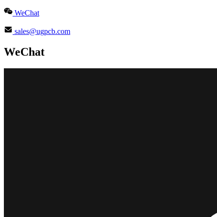
WeChat
sales@ugpcb.com
WeChat