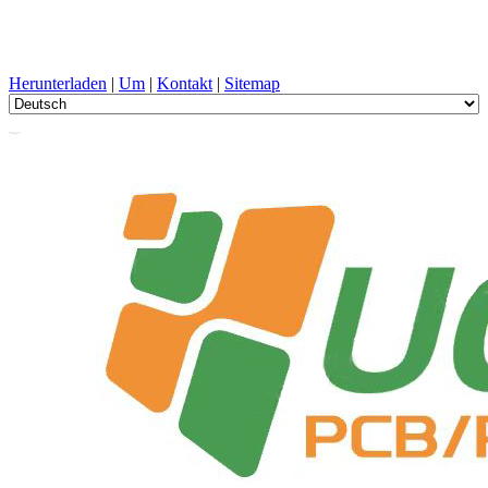
PCB-Design, Herstellung, Leiterplatte, PECVD, und
Komponentenauswahl mit One-Stop-Service
Herunterladen
|
Um
|
Kontakt
|
Sitemap