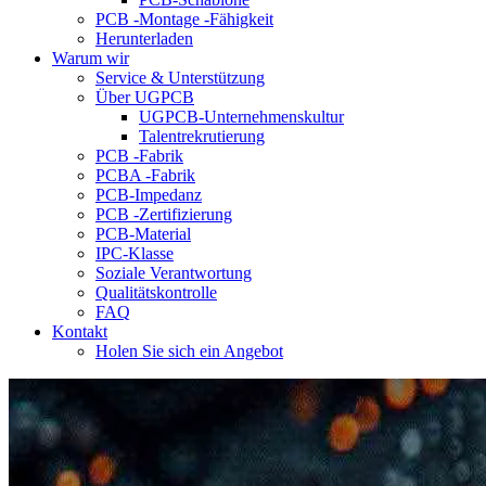
PCB -Montage -Fähigkeit
Herunterladen
Warum wir
Service & Unterstützung
Über UGPCB
UGPCB-Unternehmenskultur
Talentrekrutierung
PCB -Fabrik
PCBA -Fabrik
PCB-Impedanz
PCB -Zertifizierung
PCB-Material
IPC-Klasse
Soziale Verantwortung
Qualitätskontrolle
FAQ
Kontakt
Holen Sie sich ein Angebot