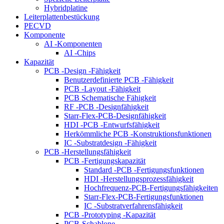
Hybridplatine
Leiterplattenbestückung
PECVD
Komponente
AI -Komponenten
AI -Chips
Kapazität
PCB -Design -Fähigkeit
Benutzerdefinierte PCB -Fähigkeit
PCB -Layout -Fähigkeit
PCB Schematische Fähigkeit
RF -PCB -Designfähigkeit
Starr-Flex-PCB-Designfähigkeit
HDI -PCB -Entwurfsfähigkeit
Herkömmliche PCB -Konstruktionsfunktionen
IC -Substratdesign -Fähigkeit
PCB -Herstellungsfähigkeit
PCB -Fertigungskapazität
Standard -PCB -Fertigungsfunktionen
HDI -Herstellungsprozessfähigkeit
Hochfrequenz-PCB-Fertigungsfähigkeiten
Starr-Flex-PCB-Fertigungsfunktionen
IC -Substratverfahrensfähigkeit
PCB -Prototyping -Kapazität
PCB-Schablone