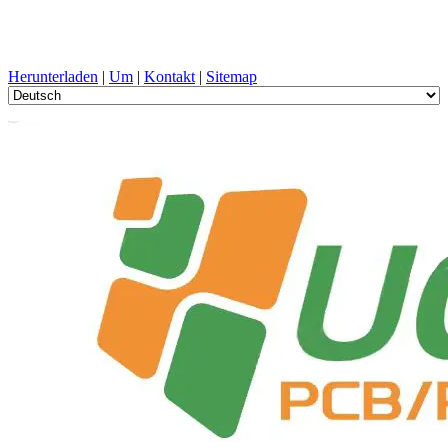
PCB-Design, Herstellung, Leiterplatte, PECVD, und
Komponentenauswahl mit One-Stop-Service
Herunterladen
|
Um
|
Kontakt
|
Sitemap