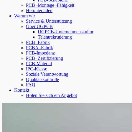
PCB -Montage -Fähigkeit
Herunterladen
Warum wir
Service & Unterstützung
Über UGPCB
UGPCB-Unternehmenskultur
Talentrekrutierung
PCB -Fabrik
PCBA -Fabrik
PCB-Impedanz
PCB -Zertifizierung
PCB-Material
IPC-Klasse
Soziale Verantwortung
Qualitätskontrolle
FAQ
Kontakt
Holen Sie sich ein Angebot