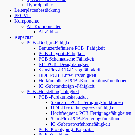
Hybridplatine
Leiterplattenbestückung
PECVD
Komponente
AI -Komponenten
AI -Chips
Kapazität
PCB -Design -Fähigkeit
Benutzerdefinierte PCB -Fähigkeit
PCB -Layout -Fähigkeit
PCB Schematische Fähigkeit
RF -PCB -Designfähigkeit
Starr-Flex-PCB-Designfähigkeit
HDI -PCB -Entwurfsfähigkeit
Herkömmliche PCB -Konstruktionsfunktionen
IC -Substratdesign -Fähigkeit
PCB -Herstellungsfähigkeit
PCB -Fertigungskapazität
Standard -PCB -Fertigungsfunktionen
HDI -Herstellungsprozessfähigkeit
Hochfrequenz-PCB-Fertigungsfähigkeiten
Starr-Flex-PCB-Fertigungsfunktionen
IC -Substratverfahrensfähigkeit
PCB -Prototyping -Kapazität
PCB-Schablone