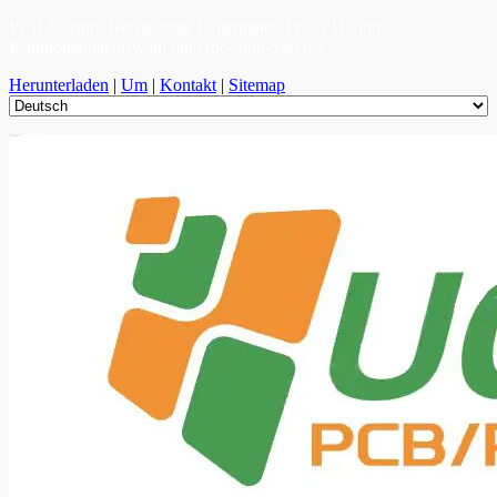
PCB-Design, Herstellung, Leiterplatte, PECVD, und
Komponentenauswahl mit One-Stop-Service
Herunterladen
|
Um
|
Kontakt
|
Sitemap