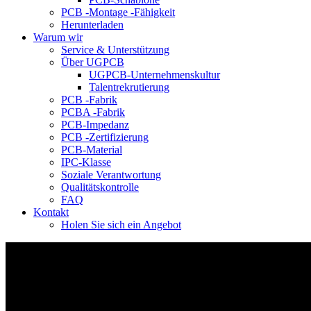
PCB -Montage -Fähigkeit
Herunterladen
Warum wir
Service & Unterstützung
Über UGPCB
UGPCB-Unternehmenskultur
Talentrekrutierung
PCB -Fabrik
PCBA -Fabrik
PCB-Impedanz
PCB -Zertifizierung
PCB-Material
IPC-Klasse
Soziale Verantwortung
Qualitätskontrolle
FAQ
Kontakt
Holen Sie sich ein Angebot