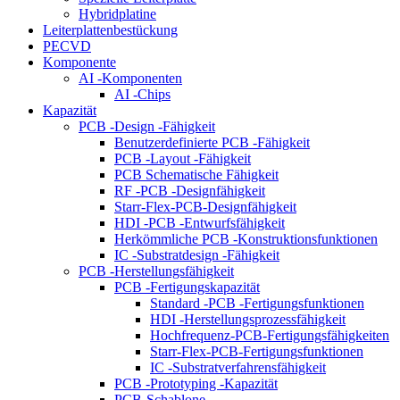
Hybridplatine
Leiterplattenbestückung
PECVD
Komponente
AI -Komponenten
AI -Chips
Kapazität
PCB -Design -Fähigkeit
Benutzerdefinierte PCB -Fähigkeit
PCB -Layout -Fähigkeit
PCB Schematische Fähigkeit
RF -PCB -Designfähigkeit
Starr-Flex-PCB-Designfähigkeit
HDI -PCB -Entwurfsfähigkeit
Herkömmliche PCB -Konstruktionsfunktionen
IC -Substratdesign -Fähigkeit
PCB -Herstellungsfähigkeit
PCB -Fertigungskapazität
Standard -PCB -Fertigungsfunktionen
HDI -Herstellungsprozessfähigkeit
Hochfrequenz-PCB-Fertigungsfähigkeiten
Starr-Flex-PCB-Fertigungsfunktionen
IC -Substratverfahrensfähigkeit
PCB -Prototyping -Kapazität
PCB-Schablone