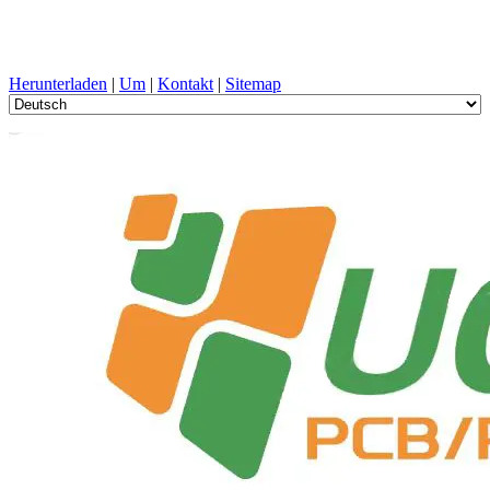
PCB-Design, Herstellung, Leiterplatte, PECVD, und
Komponentenauswahl mit One-Stop-Service
Herunterladen
|
Um
|
Kontakt
|
Sitemap