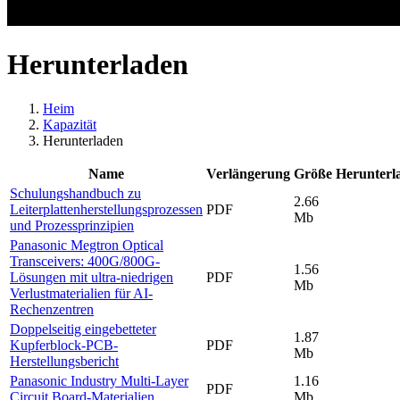
Herunterladen
Heim
Kapazität
Herunterladen
Name
Verlängerung
Größe
Herunterl
Schulungshandbuch zu
2.66
Leiterplattenherstellungsprozessen
PDF
Mb
und Prozessprinzipien
Panasonic Megtron Optical
Transceivers: 400G/800G-
1.56
Lösungen mit ultra-niedrigen
PDF
Mb
Verlustmaterialien für AI-
Rechenzentren
Doppelseitig eingebetteter
1.87
Kupferblock-PCB-
PDF
Mb
Herstellungsbericht
Panasonic Industry Multi-Layer
1.16
PDF
Circuit Board-Materialien
Mb