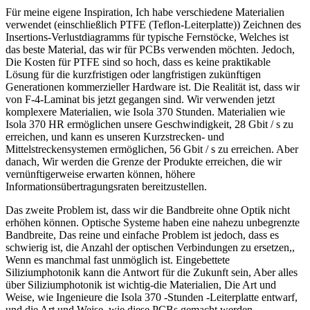
Für meine eigene Inspiration, Ich habe verschiedene Materialien
verwendet (einschließlich PTFE (Teflon-Leiterplatte)) Zeichnen des
Insertions-Verlustdiagramms für typische Fernstöcke, Welches ist
das beste Material, das wir für PCBs verwenden möchten. Jedoch,
Die Kosten für PTFE sind so hoch, dass es keine praktikable
Lösung für die kurzfristigen oder langfristigen zukünftigen
Generationen kommerzieller Hardware ist. Die Realität ist, dass wir
von F-4-Laminat bis jetzt gegangen sind. Wir verwenden jetzt
komplexere Materialien, wie Isola 370 Stunden. Materialien wie
Isola 370 HR ermöglichen unsere Geschwindigkeit, 28 Gbit / s zu
erreichen, und kann es unseren Kurzstrecken- und
Mittelstreckensystemen ermöglichen, 56 Gbit / s zu erreichen. Aber
danach, Wir werden die Grenze der Produkte erreichen, die wir
vernünftigerweise erwarten können, höhere
Informationsübertragungsraten bereitzustellen.
Das zweite Problem ist, dass wir die Bandbreite ohne Optik nicht
erhöhen können. Optische Systeme haben eine nahezu unbegrenzte
Bandbreite, Das reine und einfache Problem ist jedoch, dass es
schwierig ist, die Anzahl der optischen Verbindungen zu ersetzen,,
Wenn es manchmal fast unmöglich ist. Eingebettete
Siliziumphotonik kann die Antwort für die Zukunft sein, Aber alles
über Siliziumphotonik ist wichtig-die Materialien, Die Art und
Weise, wie Ingenieure die Isola 370 -Stunden -Leiterplatte entwarf,
und die Art und Weise, wie diese PCBs gemacht werden.