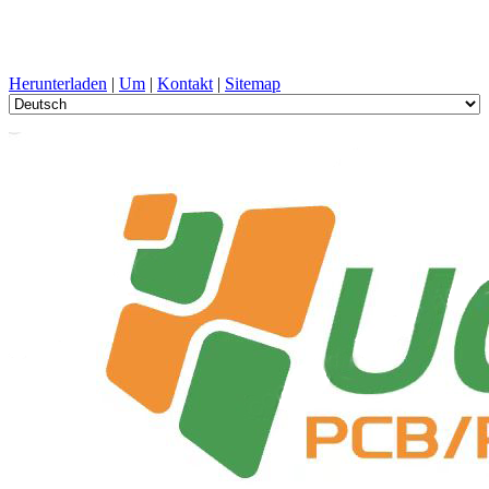
PCB-Design, Herstellung, Leiterplatte, PECVD, und
Komponentenauswahl mit One-Stop-Service
Herunterladen
|
Um
|
Kontakt
|
Sitemap