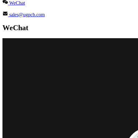
WeChat
sales@ugpcb.com
WeChat