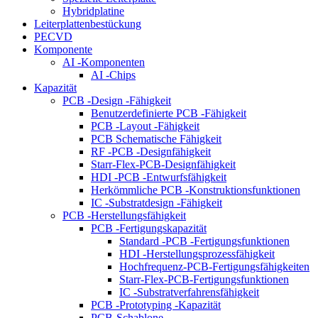
Hybridplatine
Leiterplattenbestückung
PECVD
Komponente
AI -Komponenten
AI -Chips
Kapazität
PCB -Design -Fähigkeit
Benutzerdefinierte PCB -Fähigkeit
PCB -Layout -Fähigkeit
PCB Schematische Fähigkeit
RF -PCB -Designfähigkeit
Starr-Flex-PCB-Designfähigkeit
HDI -PCB -Entwurfsfähigkeit
Herkömmliche PCB -Konstruktionsfunktionen
IC -Substratdesign -Fähigkeit
PCB -Herstellungsfähigkeit
PCB -Fertigungskapazität
Standard -PCB -Fertigungsfunktionen
HDI -Herstellungsprozessfähigkeit
Hochfrequenz-PCB-Fertigungsfähigkeiten
Starr-Flex-PCB-Fertigungsfunktionen
IC -Substratverfahrensfähigkeit
PCB -Prototyping -Kapazität
PCB-Schablone