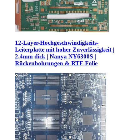
12-Layer-Hochgeschwindigkeits-
Leiterplatte mit hoher Zuverlässigkeit |
2.4mm dick | Nanya NY6300S |
Rückenbohrungen & RTF-Folie