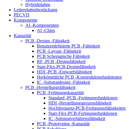
Hybridplatine
Leiterplattenbestückung
PECVD
Komponente
AI -Komponenten
AI -Chips
Kapazität
PCB -Design -Fähigkeit
Benutzerdefinierte PCB -Fähigkeit
PCB -Layout -Fähigkeit
PCB Schematische Fähigkeit
RF -PCB -Designfähigkeit
Starr-Flex-PCB-Designfähigkeit
HDI -PCB -Entwurfsfähigkeit
Herkömmliche PCB -Konstruktionsfunktionen
IC -Substratdesign -Fähigkeit
PCB -Herstellungsfähigkeit
PCB -Fertigungskapazität
Standard -PCB -Fertigungsfunktionen
HDI -Herstellungsprozessfähigkeit
Hochfrequenz-PCB-Fertigungsfähigkeiten
Starr-Flex-PCB-Fertigungsfunktionen
IC -Substratverfahrensfähigkeit
PCB -Prototyping -Kapazität
PCB-Schablone