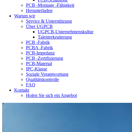
PCB -Montage -Fähigkeit
Herunterladen
Warum wir
Service & Unterstützung
Über UGPCB
UGPCB-Unternehmenskultur
Talentrekrutierung
PCB -Fabrik
PCBA -Fabrik
PCB-Impedanz
PCB -Zertifizierung
PCB-Material
IPC-Klasse
Soziale Verantwortung
Qualitätskontrolle
FAQ
Kontakt
Holen Sie sich ein Angebot