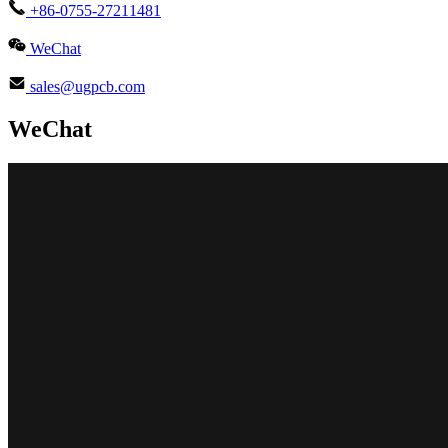
+86-0755-27211481
WeChat
sales@ugpcb.com
WeChat