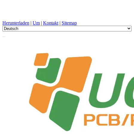
PCB-Design, Herstellung, Leiterplatte, PECVD, und
Komponentenauswahl mit One-Stop-Service
Herunterladen
|
Um
|
Kontakt
|
Sitemap