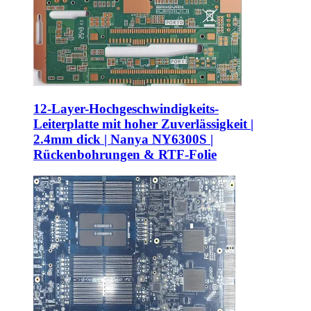
12-Layer-Hochgeschwindigkeits-
Leiterplatte mit hoher Zuverlässigkeit |
2.4mm dick | Nanya NY6300S |
Rückenbohrungen & RTF-Folie