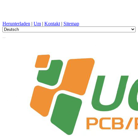
PCB-Design, Herstellung, Leiterplatte, PECVD, und
Komponentenauswahl mit One-Stop-Service
Herunterladen
|
Um
|
Kontakt
|
Sitemap