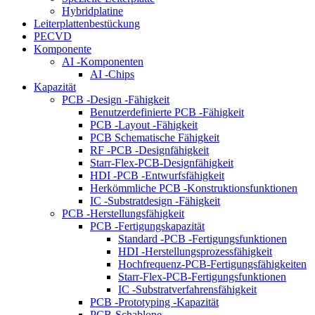
Hybridplatine
Leiterplattenbestückung
PECVD
Komponente
AI -Komponenten
AI -Chips
Kapazität
PCB -Design -Fähigkeit
Benutzerdefinierte PCB -Fähigkeit
PCB -Layout -Fähigkeit
PCB Schematische Fähigkeit
RF -PCB -Designfähigkeit
Starr-Flex-PCB-Designfähigkeit
HDI -PCB -Entwurfsfähigkeit
Herkömmliche PCB -Konstruktionsfunktionen
IC -Substratdesign -Fähigkeit
PCB -Herstellungsfähigkeit
PCB -Fertigungskapazität
Standard -PCB -Fertigungsfunktionen
HDI -Herstellungsprozessfähigkeit
Hochfrequenz-PCB-Fertigungsfähigkeiten
Starr-Flex-PCB-Fertigungsfunktionen
IC -Substratverfahrensfähigkeit
PCB -Prototyping -Kapazität
PCB-Schablone