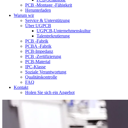
PCB -Montage -Fähigkeit
Herunterladen
Warum wir
Service & Unterstützung
Über UGPCB
UGPCB-Unternehmenskultur
Talentrekrutierung
PCB -Fabrik
PCBA -Fabrik
PCB-Impedanz
PCB -Zertifizierung
PCB-Material
IPC-Klasse
Soziale Verantwortung
Qualitätskontrolle
FAQ
Kontakt
Holen Sie sich ein Angebot