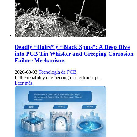
Deadly
“
Hairs
” y “
Black Spots
”:
A Deep Dive
into PCB Tin Whisker and Creeping Corrosion
Failure Mechanisms
2026-08-03
Tecnología de PCB
In the reliability engineering of electronic p
...
Leer más