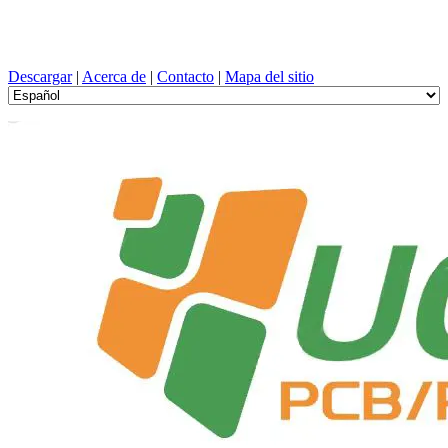
Diseño de PCB, Fabricación, tarjeta de circuito impreso, PEVD, y
selección de componentes con un servicio único
Descargar
|
Acerca de
|
Contacto
|
Mapa del sitio