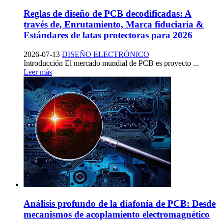
Reglas de diseño de PCB decodificadas: A
través de, Enrutamiento, Marca fiduciaria &
Estándares de latas protectoras para 2026
2026-07-13
DISEÑO ELECTRÓNICO
Introducción El mercado mundial de PCB es proyecto ...
Leer más
Análisis profundo de la diafonía de PCB: Desde
mecanismos de acoplamiento electromagnético