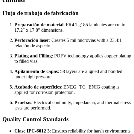
Flujo de trabajo de fabricación
Preparación de material
:
FR4 Tg185 laminates are cut to
17.2
″
x 17.8
″
dimensions
.
Perforación láser
:
Creates
5
mil microvias with a
23.4:1
relación de aspecto.
Plating and Filling
:
POFV technology applies copper plating
to filled vias
.
Apilamiento de capas
: 58
layers are aligned and bonded
under high pressure
.
Acabado de superficies
:
ENEG+TG+ENIG coating is
applied for corrosion protection
.
Pruebas
:
Electrical continuity
, impedancia,
and thermal stress
tests are performed
.
Quality Control Standards
Clase IPC-6012 3
:
Ensures reliability for harsh environments
.