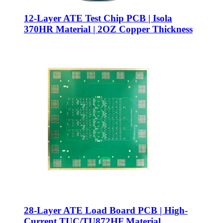
12-
Layer ATE Test Chip PCB
|
Isola
370HR Material
| 2
OZ Copper Thickness
28-
Layer ATE Load Board PCB
|
High-
Current TUC/TU872HF Material