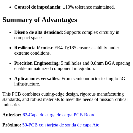
Control de impedancia
:
±10% tolerance maintained
.
Summary of Advantages
Diseño de alta densidad
:
Supports complex circuitry in
compact spaces
.
Resiliencia térmica
:
FR4 Tg185 ensures stability under
extreme conditions
.
Precision Engineering
: 5
mil holes and 0.8mm BGA spacing
enable miniaturized component integration
.
Aplicaciones versátiles
:
From semiconductor testing to 5G
infrastructure
.
This PCB combines cutting-edge design
,
rigorous manufacturing
standards
,
and robust materials to meet the needs of mission-critical
industries
.
Anterior:
62-Capa de carga de carga PCB Board
Próximo:
50-PCB con tarjeta de sonda de capa Ate