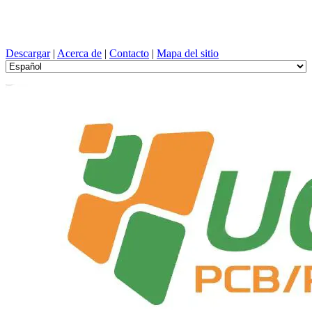
Diseño de PCB, Fabricación, tarjeta de circuito impreso, PEVD, y
selección de componentes con un servicio único
Descargar
|
Acerca de
|
Contacto
|
Mapa del sitio