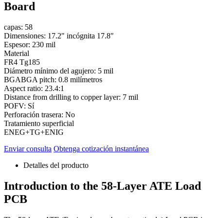
Board
capas: 58
Dimensiones: 17.2" incógnita 17.8"
Espesor: 230 mil
Material
FR4 Tg185
Diámetro mínimo del agujero: 5 mil
BGABGA pitch
: 0.8 milímetros
Aspect ratio
: 23.4:1
Distance from drilling to copper layer
: 7 mil
POFV: Sí
Perforación trasera: No
Tratamiento superficial
ENEG+TG+ENIG
Enviar consulta
Obtenga cotización instantánea
Detalles del producto
Introduction to the 58-Layer ATE Load
PCB