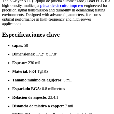
The 58-layer ATE
(Equipo de prueba automatizado)
Load PCB is a
high-density
, multicapa
placa de circuito impreso
engineered for
precision signal transmission and durability in demanding testing
environments
.
Designed with advanced parameters
,
it ensures
optimal performance in high-frequency and high-power
applications
.
Especificaciones clave
capas
: 58
Dimensiones
: 17.2″
x 17.8
″
Espesor
: 230 mil
Material
:
FR4 Tg185
Tamaño mínimo de agujeros
: 5 mil
Espaciado BGA
: 0.8 milímetros
Relación de aspecto
: 23.4:1
Distancia de taladro a copper
: 7 mil