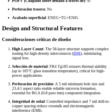
POFV (Chapado sobre llenado a través de)
: Sí
Perforación trasera
: No
Acabado superficial
:
ENEG+TG+ENIG
Design and Structural Features
Consideraciones críticas de diseño
High Layer Count
:
The 58-layer structure supports complex
routing for high-density interconnects
(
IDH
),
minimizing
signal loss
.
Selección de material
:
FR4 Tg185 ensures thermal stability
(
up to 185°C glass transition temperature
),
critical for high-
power applications
.
Perforación de precisión
: A 5
mil minimum hole size and
23.4:1
aspect ratio enable reliable microvia formation
,
essential for BGA
(0.8 paso mm)
component integration
.
Integridad de señal
:
Controlled impedance and
7
mil drill-to-
copper spacing reduce crosstalk and electromagnetic
interference
(EMI).