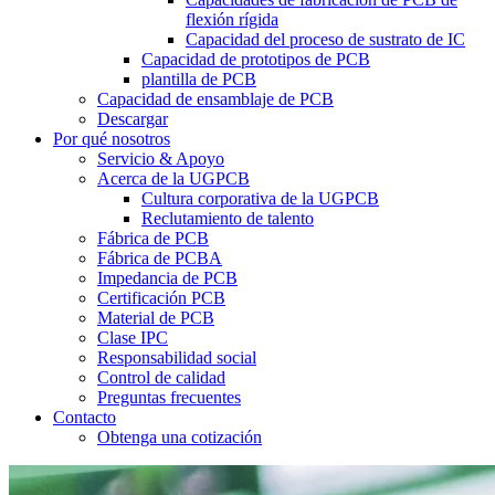
flexión rígida
Capacidad del proceso de sustrato de IC
Capacidad de prototipos de PCB
plantilla de PCB
Capacidad de ensamblaje de PCB
Descargar
Por qué nosotros
Servicio & Apoyo
Acerca de la UGPCB
Cultura corporativa de la UGPCB
Reclutamiento de talento
Fábrica de PCB
Fábrica de PCBA
Impedancia de PCB
Certificación PCB
Material de PCB
Clase IPC
Responsabilidad social
Control de calidad
Preguntas frecuentes
Contacto
Obtenga una cotización