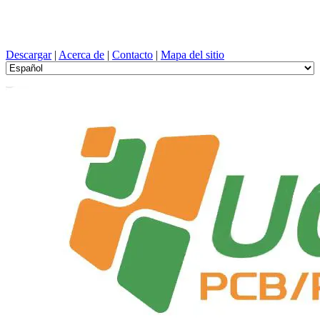
Diseño de PCB, Fabricación, tarjeta de circuito impreso, PEVD, y
selección de componentes con un servicio único
Descargar
|
Acerca de
|
Contacto
|
Mapa del sitio