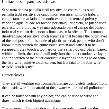
Limitaciones de pantallas resistivas
Si se trata de una pantalla táctil resistiva de cuatro hilos o una
pantalla táctil resistiva de cinco hilos, son un entorno de trabajo
completamente aislado del mundo exterior, no teme al polvo y al
vapor de agua, puede ser tocado por cualquier objeto, se puede usar
para escribir y dibujar, y es más adecuado para el campo del control
industrial y el uso de personas limitadas en la oficina.
The common
disadvantage of resistive touch screens is that because the outer layer
of the composite film is made of plastic material
,
people who don’t
know it may scratch the entire touch screen and cause it to be
scrapped if they touch it too hard or use a sharp object
. Sin embargo,
within the limit
,
the scratch will only hurt the outer conductive layer
,
and the scratch of the outer conductive layer has nothing to do with
the five-wire resistive touch screen
,
but it is fatal to the four-wire
resistive touch screen
.
Características
They are all working environments that are completely isolated from
the outside world
,
not afraid of dust
,
water vapor and oil pollution
;
It can be touched with any object
,
and can be used to write and
draw
,
which is their biggest advantage
;
The accuracy of the resistive touch screen only depends on the