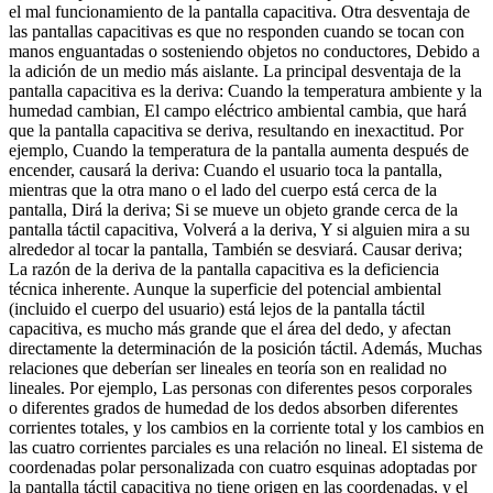
el mal funcionamiento de la pantalla capacitiva. Otra desventaja de
las pantallas capacitivas es que no responden cuando se tocan con
manos enguantadas o sosteniendo objetos no conductores, Debido a
la adición de un medio más aislante. La principal desventaja de la
pantalla capacitiva es la deriva: Cuando la temperatura ambiente y la
humedad cambian, El campo eléctrico ambiental cambia, que hará
que la pantalla capacitiva se deriva, resultando en inexactitud. Por
ejemplo, Cuando la temperatura de la pantalla aumenta después de
encender, causará la deriva: Cuando el usuario toca la pantalla,
mientras que la otra mano o el lado del cuerpo está cerca de la
pantalla, Dirá la deriva; Si se mueve un objeto grande cerca de la
pantalla táctil capacitiva, Volverá a la deriva, Y si alguien mira a su
alrededor al tocar la pantalla, También se desviará. Causar deriva;
La razón de la deriva de la pantalla capacitiva es la deficiencia
técnica inherente. Aunque la superficie del potencial ambiental
(incluido el cuerpo del usuario) está lejos de la pantalla táctil
capacitiva, es mucho más grande que el área del dedo, y afectan
directamente la determinación de la posición táctil. Además, Muchas
relaciones que deberían ser lineales en teoría son en realidad no
lineales. Por ejemplo, Las personas con diferentes pesos corporales
o diferentes grados de humedad de los dedos absorben diferentes
corrientes totales, y los cambios en la corriente total y los cambios en
las cuatro corrientes parciales es una relación no lineal. El sistema de
coordenadas polar personalizada con cuatro esquinas adoptadas por
la pantalla táctil capacitiva no tiene origen en las coordenadas, y el