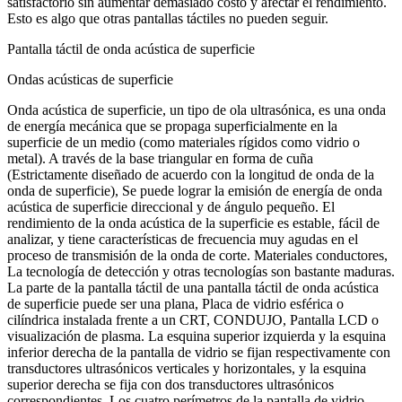
satisfactorio sin aumentar demasiado costo y afectar el rendimiento.
Esto es algo que otras pantallas táctiles no pueden seguir.
Pantalla táctil de onda acústica de superficie
Ondas acústicas de superficie
Onda acústica de superficie, un tipo de ola ultrasónica, es una onda
de energía mecánica que se propaga superficialmente en la
superficie de un medio (como materiales rígidos como vidrio o
metal). A través de la base triangular en forma de cuña
(Estrictamente diseñado de acuerdo con la longitud de onda de la
onda de superficie), Se puede lograr la emisión de energía de onda
acústica de superficie direccional y de ángulo pequeño. El
rendimiento de la onda acústica de la superficie es estable, fácil de
analizar, y tiene características de frecuencia muy agudas en el
proceso de transmisión de la onda de corte. Materiales conductores,
La tecnología de detección y otras tecnologías son bastante maduras.
La parte de la pantalla táctil de una pantalla táctil de onda acústica
de superficie puede ser una plana, Placa de vidrio esférica o
cilíndrica instalada frente a un CRT, CONDUJO, Pantalla LCD o
visualización de plasma. La esquina superior izquierda y la esquina
inferior derecha de la pantalla de vidrio se fijan respectivamente con
transductores ultrasónicos verticales y horizontales, y la esquina
superior derecha se fija con dos transductores ultrasónicos
correspondientes. Los cuatro perímetros de la pantalla de vidrio