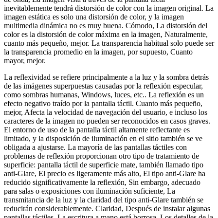
inevitablemente tendrá distorsión de color con la imagen original. La
imagen estática es solo una distorsión de color, y la imagen
multimedia dinámica no es muy buena. Cómodo, La distorsión del
color es la distorsión de color máxima en la imagen, Naturalmente,
cuanto más pequeño, mejor. La transparencia habitual solo puede ser
la transparencia promedio en la imagen, por supuesto, Cuanto
mayor, mejor.
La reflexividad se refiere principalmente a la luz y la sombra detrás
de las imágenes superpuestas causadas por la reflexión especular,
como sombras humanas, Windows, luces, etc.. La reflexión es un
efecto negativo traído por la pantalla táctil. Cuanto más pequeño,
mejor, Afecta la velocidad de navegación del usuario, e incluso los
caracteres de la imagen no pueden ser reconocidos en casos graves.
El entorno de uso de la pantalla táctil altamente reflectante es
limitado, y la disposición de iluminación en el sitio también se ve
obligada a ajustarse. La mayoría de las pantallas táctiles con
problemas de reflexión proporcionan otro tipo de tratamiento de
superficie: pantalla táctil de superficie mate, también llamado tipo
anti-Glare, El precio es ligeramente más alto, El tipo anti-Glare ha
reducido significativamente la reflexión, Sin embargo, adecuado
para salas o exposiciones con iluminación suficiente, La
transmitancia de la luz y la claridad del tipo anti-Glare también se
reducirán considerablemente. Claridad, Después de instalar algunas
pantallas táctiles, La escritura a mano está borrosa, Los detalles de la