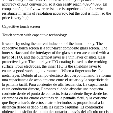
accuracy of A/D conversion
,
so it can easily reach
4096*4096. En
comparación,
the five-wire resistance is superior to the four-wire
resistance in terms of resolution accuracy
,
but the cost is high
,
so the
price is very high
.
Capacitive touch screen
Touch screen with capacitive technology
It works by using the current induction of the human body
.
The
capacitive touch screen is a four-layer composite glass screen
.
The
inner surface and the interlayer of the glass screen are coated with a
layer of ITO
,
and the outermost layer is a thin layer of silica glass
protective layer
.
The interlayer ITO coating is used as the working
surface
.
Four electrodes
,
the inner ITO is the shielding layer to
ensure a good working environment
.
When a finger touches the
metal layer
, Debido al campo eléctrico del cuerpo humano, Se forma
una capacitancia de acoplamiento entre el usuario y la superficie de
la pantalla táctil. Para corrientes de alta frecuencia, La capacitancia
es un conductor directo, Entonces el dedo absorbe una pequeña
corriente desde el punto de contacto. Esta corriente fluye desde los
electrodos en las cuatro esquinas de la pantalla táctil, y la corriente
que fluye a través de estos cuatro electrodos es proporcional a la
distancia desde el dedo hasta las cuatro esquinas. El controlador
obtiene la posición del punto de contacto a través del cálculo preciso