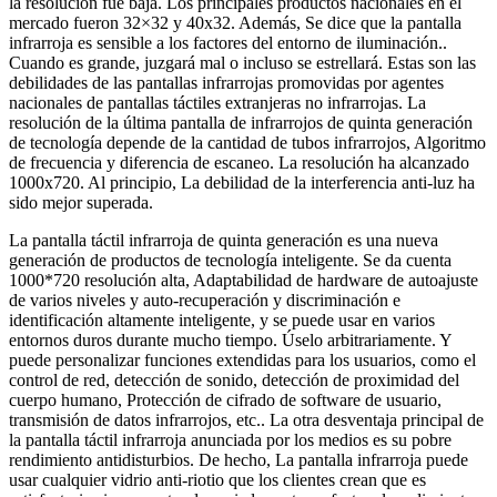
la resolución fue baja. Los principales productos nacionales en el
mercado fueron 32×32 y 40x32. Además, Se dice que la pantalla
infrarroja es sensible a los factores del entorno de iluminación..
Cuando es grande, juzgará mal o incluso se estrellará. Estas son las
debilidades de las pantallas infrarrojas promovidas por agentes
nacionales de pantallas táctiles extranjeras no infrarrojas. La
resolución de la última pantalla de infrarrojos de quinta generación
de tecnología depende de la cantidad de tubos infrarrojos, Algoritmo
de frecuencia y diferencia de escaneo. La resolución ha alcanzado
1000x720. Al principio, La debilidad de la interferencia anti-luz ha
sido mejor superada.
La pantalla táctil infrarroja de quinta generación es una nueva
generación de productos de tecnología inteligente. Se da cuenta
1000*720 resolución alta, Adaptabilidad de hardware de autoajuste
de varios niveles y auto-recuperación y discriminación e
identificación altamente inteligente, y se puede usar en varios
entornos duros durante mucho tiempo. Úselo arbitrariamente. Y
puede personalizar funciones extendidas para los usuarios, como el
control de red, detección de sonido, detección de proximidad del
cuerpo humano, Protección de cifrado de software de usuario,
transmisión de datos infrarrojos, etc.. La otra desventaja principal de
la pantalla táctil infrarroja anunciada por los medios es su pobre
rendimiento antidisturbios. De hecho, La pantalla infrarroja puede
usar cualquier vidrio anti-riotio que los clientes crean que es