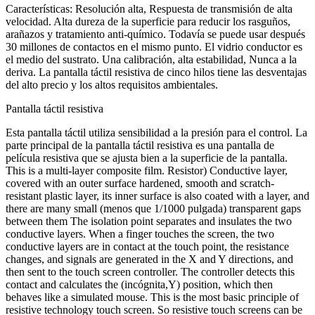
Características: Resolución alta, Respuesta de transmisión de alta
velocidad. Alta dureza de la superficie para reducir los rasguños,
arañazos y tratamiento anti-químico. Todavía se puede usar después
30 millones de contactos en el mismo punto. El vidrio conductor es
el medio del sustrato. Una calibración, alta estabilidad, Nunca a la
deriva. La pantalla táctil resistiva de cinco hilos tiene las desventajas
del alto precio y los altos requisitos ambientales.
Pantalla táctil resistiva
Esta pantalla táctil utiliza sensibilidad a la presión para el control. La
parte principal de la pantalla táctil resistiva es una pantalla de
película resistiva que se ajusta bien a la superficie de la pantalla.
This is a multi-layer composite film
.
Resistor
)
Conductive layer
,
covered with an outer surface hardened
,
smooth and scratch-
resistant plastic layer
,
its inner surface is also coated with a layer
,
and
there are many small
(menos que 1/1000 pulgada)
transparent gaps
between them The isolation point separates and insulates the two
conductive layers
.
When a finger touches the screen
,
the two
conductive layers are in contact at the touch point
,
the resistance
changes
,
and signals are generated in the X and Y directions
,
and
then sent to the touch screen controller
.
The controller detects this
contact and calculates the
(incógnita,Y)
position
,
which then
behaves like a simulated mouse
.
This is the most basic principle of
resistive technology touch screen
.
So resistive touch screens can be