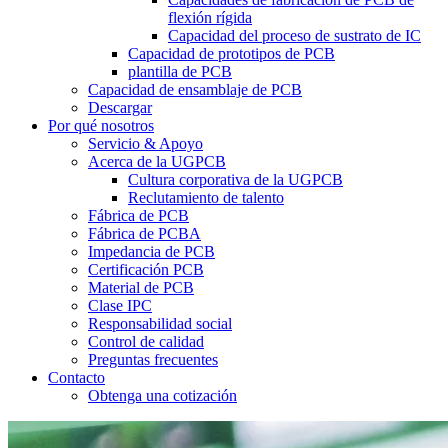
flexión rígida
Capacidad del proceso de sustrato de IC
Capacidad de prototipos de PCB
plantilla de PCB
Capacidad de ensamblaje de PCB
Descargar
Por qué nosotros
Servicio & Apoyo
Acerca de la UGPCB
Cultura corporativa de la UGPCB
Reclutamiento de talento
Fábrica de PCB
Fábrica de PCBA
Impedancia de PCB
Certificación PCB
Material de PCB
Clase IPC
Responsabilidad social
Control de calidad
Preguntas frecuentes
Contacto
Obtenga una cotización