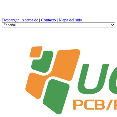
Diseño de PCB, Fabricación, tarjeta de circuito impreso, PEVD, y
selección de componentes con un servicio único
Descargar
|
Acerca de
|
Contacto
|
Mapa del sitio