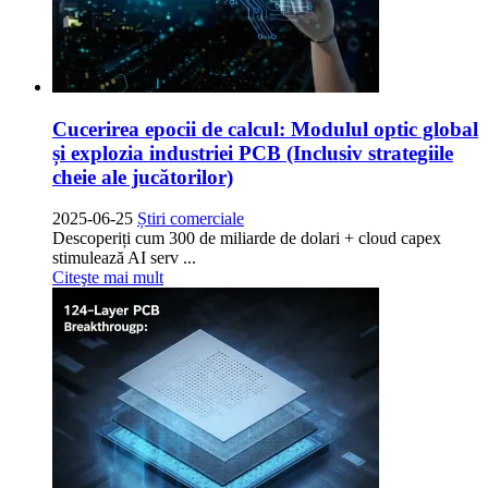
Cucerirea epocii de calcul: Modulul optic global
și explozia industriei PCB (Inclusiv strategiile
cheie ale jucătorilor)
2025-06-25
Știri comerciale
Descoperiți cum 300 de miliarde de dolari + cloud capex
stimulează AI serv ...
Citeşte mai mult