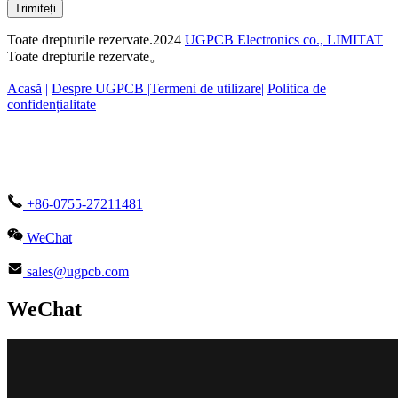
Trimiteți
Toate drepturile rezervate.2024
UGPCB Electronics co., LIMITAT
Toate drepturile rezervate。
Acasă
|
Despre UGPCB |
Termeni de utilizare
|
Politica de
confidențialitate
+86-0755-27211481
WeChat
sales@ugpcb.com
WeChat