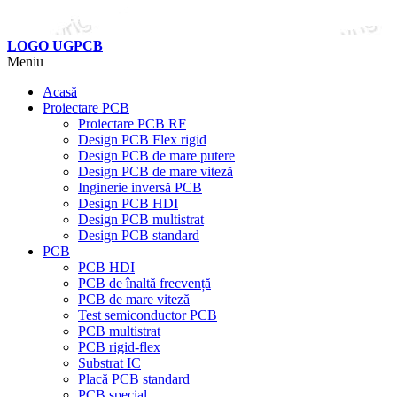
LOGO UGPCB
Meniu
Acasă
Proiectare PCB
Proiectare PCB RF
Design PCB Flex rigid
Design PCB de mare putere
Design PCB de mare viteză
Inginerie inversă PCB
Design PCB HDI
Design PCB multistrat
Design PCB standard
PCB
PCB HDI
PCB de înaltă frecvență
PCB de mare viteză
Test semiconductor PCB
PCB multistrat
PCB rigid-flex
Substrat IC
Placă PCB standard
PCB special