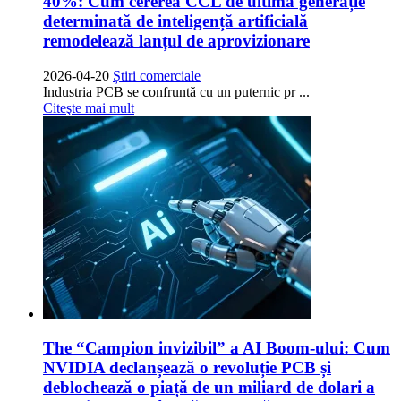
40%: Cum cererea CCL de ultimă generație
determinată de inteligență artificială
remodelează lanțul de aprovizionare
2026-04-20
Știri comerciale
Industria PCB se confruntă cu un puternic pr ...
Citeşte mai mult
The
“Campion invizibil” a AI Boom-ului: Cum
NVIDIA declanșează o revoluție PCB și
deblochează o piață de un miliard de dolari a