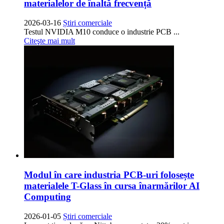
materialelor de înaltă frecvență
2026-03-16
Știri comerciale
Testul NVIDIA M10 conduce o industrie PCB ...
Citeşte mai mult
Modul în care industria PCB-uri folosește
materialele T-Glass în cursa înarmărilor AI
Computing
2026-01-05
Știri comerciale