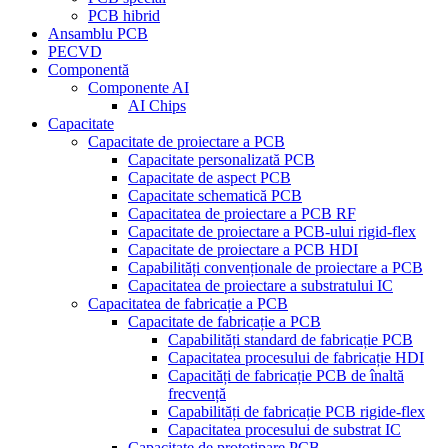
PCB hibrid
Ansamblu PCB
PECVD
Componentă
Componente AI
AI Chips
Capacitate
Capacitate de proiectare a PCB
Capacitate personalizată PCB
Capacitate de aspect PCB
Capacitate schematică PCB
Capacitatea de proiectare a PCB RF
Capacitate de proiectare a PCB-ului rigid-flex
Capacitate de proiectare a PCB HDI
Capabilități convenționale de proiectare a PCB
Capacitatea de proiectare a substratului IC
Capacitatea de fabricație a PCB
Capacitate de fabricație a PCB
Capabilități standard de fabricație PCB
Capacitatea procesului de fabricație HDI
Capacități de fabricație PCB de înaltă
frecvență
Capabilități de fabricație PCB rigide-flex
Capacitatea procesului de substrat IC
Capacitate de prototipare PCB