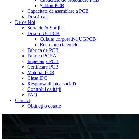
Șablon PCB
Capacitate de asamblare a PCB
Descărcați
De ce Noi
Serviciu & Sprijin
Despre UGPCB
Cultura corporativă UGPCB
Recrutarea talentelor
Fabrica de PCB
Fabrica PCBA
Impedanță PCB
Certificare PCB
Material PCB
Clasa IPC
Responsabilitatea socială
Controlul calității
FAQ
Contact
Obțineți o cotație