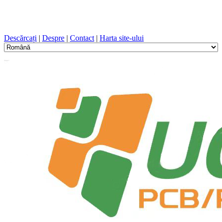
Proiectare PCB, Fabricație, PCB, PECVD, și selecția
componentelor cu un serviciu unic
Descărcați
|
Despre
|
Contact
|
Harta site-ului