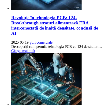
Revoluție în tehnologia PCB: 124-
Breakthrough straturi alimentează ERA
interconectată de înaltă densitate, condusă de
AI
2025-05-19
Știri comerciale
Descoperiți cum permite tehnologia PCB cu 124 de straturi ...
Citeşte mai mult