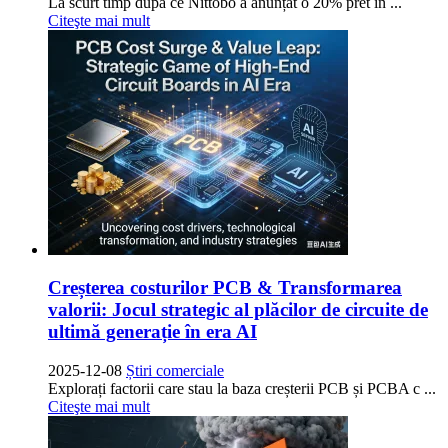
La scurt timp după ce Nittobo a anunțat o 20% pret in ...
Citeşte mai mult
Creșterea costurilor PCB & Transformarea
valorii: Jocul strategic al plăcilor de circuite de
ultimă generație în era AI
2025-12-08
Știri comerciale
Explorați factorii care stau la baza creșterii PCB și PCBA c ...
Citeşte mai mult