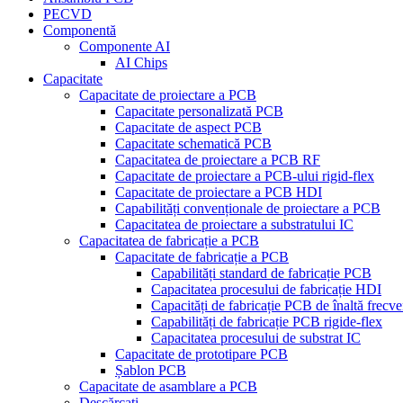
PECVD
Componentă
Componente AI
AI Chips
Capacitate
Capacitate de proiectare a PCB
Capacitate personalizată PCB
Capacitate de aspect PCB
Capacitate schematică PCB
Capacitatea de proiectare a PCB RF
Capacitate de proiectare a PCB-ului rigid-flex
Capacitate de proiectare a PCB HDI
Capabilități convenționale de proiectare a PCB
Capacitatea de proiectare a substratului IC
Capacitatea de fabricație a PCB
Capacitate de fabricație a PCB
Capabilități standard de fabricație PCB
Capacitatea procesului de fabricație HDI
Capacități de fabricație PCB de înaltă frecve
Capabilități de fabricație PCB rigide-flex
Capacitatea procesului de substrat IC
Capacitate de prototipare PCB
Șablon PCB
Capacitate de asamblare a PCB
Descărcați