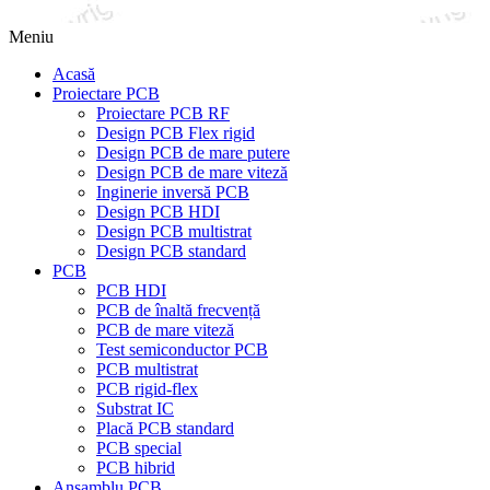
Meniu
Acasă
Proiectare PCB
Proiectare PCB RF
Design PCB Flex rigid
Design PCB de mare putere
Design PCB de mare viteză
Inginerie inversă PCB
Design PCB HDI
Design PCB multistrat
Design PCB standard
PCB
PCB HDI
PCB de înaltă frecvență
PCB de mare viteză
Test semiconductor PCB
PCB multistrat
PCB rigid-flex
Substrat IC
Placă PCB standard
PCB special
PCB hibrid
Ansamblu PCB