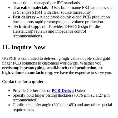
inspection is managed per IPC standards
.
Traceable materials
– Uses brand‑name FR4 laminates such
as Shengyi S1141 with clear source traceability
.
Fast delivery
– A dedicated double‑sided PCB production
line supports rapid prototyping and volume production
.
Technical support
– Provides DFM
(Design für die
Herstellung)
reviews and impedance control
recommendations
.
11.
Inquire Now
UGPCB is committed to delivering high‑value double‑sided gold
finger PCB solutions to customers worldwide
.
Whether you
need
sample prototyping
,
small‑batch trial production
,
or
high‑volume manufacturing
,
we have the expertise to serve you
.
Contact us for a quote
:
Provide Gerber files or
PCB-Design
Daten
Specify gold finger plating thickness
(0.76 μm zu 1.27
μm
recommended
)
Confirm chamfer angle
(30° oder 45°)
and any other special
requirements