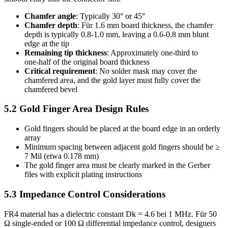
Chamfer angle
:
Typically 30° or 45°
Chamfer depth
: Für 1.6
mm board thickness
,
the chamfer
depth is typically 0.8‑1.0 mm
,
leaving a 0.6‑0.8 mm blunt
edge at the tip
Remaining tip thickness
:
Approximately one‑third to
one‑half of the original board thickness
Critical requirement
:
No solder mask may cover the
chamfered area
,
and the gold layer must fully cover the
chamfered bevel
5.2
Gold Finger Area Design Rules
Gold fingers should be placed at the board edge in an orderly
array
Minimum spacing between adjacent gold fingers should be ≥
7 Mil (etwa 0.178 mm)
The gold finger area must be clearly marked in the Gerber
files with explicit plating instructions
5.3
Impedance Control Considerations
FR4 material has a dielectric constant Dk =
4.6 bei 1 MHz. Für 50
Ω single‑ended or
100
Ω differential impedance control
,
designers