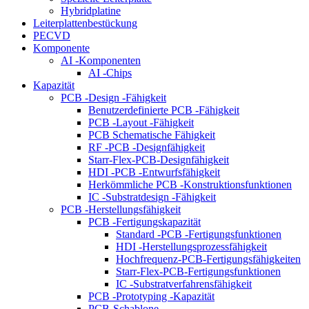
Hybridplatine
Leiterplattenbestückung
PECVD
Komponente
AI -Komponenten
AI -Chips
Kapazität
PCB -Design -Fähigkeit
Benutzerdefinierte PCB -Fähigkeit
PCB -Layout -Fähigkeit
PCB Schematische Fähigkeit
RF -PCB -Designfähigkeit
Starr-Flex-PCB-Designfähigkeit
HDI -PCB -Entwurfsfähigkeit
Herkömmliche PCB -Konstruktionsfunktionen
IC -Substratdesign -Fähigkeit
PCB -Herstellungsfähigkeit
PCB -Fertigungskapazität
Standard -PCB -Fertigungsfunktionen
HDI -Herstellungsprozessfähigkeit
Hochfrequenz-PCB-Fertigungsfähigkeiten
Starr-Flex-PCB-Fertigungsfunktionen
IC -Substratverfahrensfähigkeit
PCB -Prototyping -Kapazität
PCB-Schablone