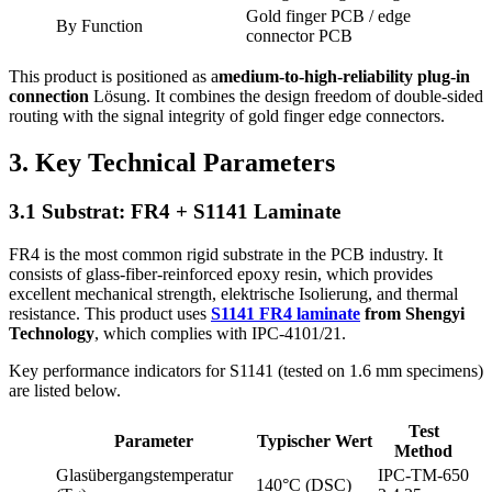
Gold finger PCB
/
edge
By Function
connector PCB
This product is positioned as a
medium‑to‑high‑reliability plug‑in
connection
Lösung.
It combines the design freedom of double‑sided
routing with the signal integrity of gold finger edge connectors
.
3.
Key Technical Parameters
3.1 Substrat: FR4 +
S1141 Laminate
FR4 is the most common rigid substrate in the PCB industry
.
It
consists of glass‑fiber‑reinforced epoxy resin
,
which provides
excellent mechanical strength
, elektrische Isolierung,
and thermal
resistance
.
This product uses
S1141 FR4 laminate
from Shengyi
Technology
,
which complies with IPC‑4101/21
.
Key performance indicators for S1141
(
tested on
1.6
mm specimens
)
are listed below
.
Test
Parameter
Typischer Wert
Method
Glasübergangstemperatur
IPC‑TM‑650
140°C (DSC)