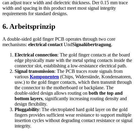
can adjust trace width and dielectric thickness
. Der 0.15
mm trace
width and spacing in this product meet most signal integrity
requirements for standard designs
.
6. Arbeitsprinzip
A double‑sided gold finger PCB operates through two core
mechanisms
:
electrical contact
Und
Signalübertragung
.
Electrical connection
:
The gold finger contacts at the board
edge physically mate with the metal spring contacts inside the
connector slot
,
establishing a low‑resistance electrical path
.
Signal transmission
:
The PCB traces route signals from
various
Komponenten
(Chips, Widerstände, Kondensatoren,
usw.)
to the gold finger contacts
,
which then transmit through
the connector to the motherboard or backplane
.
The
double‑sided design allows routing on
both the top and
bottom layers
,
significantly increasing routing density and
design flexibility
.
Pluggability
:
The electroplated hard gold layer on the gold
fingers provides sufficient wear resistance to support multiple
insertion cycles without degrading contact resistance or signal
integrity
.