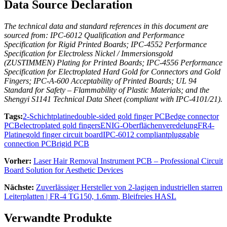
Data Source Declaration
The technical data and standard references in this document are
sourced from
:
IPC‑6012 Qualification and Performance
Specification for Rigid Printed Boards
;
IPC‑4552 Performance
Specification for Electroless Nickel
/ Immersionsgold
(ZUSTIMMEN)
Plating for Printed Boards
;
IPC‑4556 Performance
Specification for Electroplated Hard Gold for Connectors and Gold
Fingers
;
IPC‑A‑600 Acceptability of Printed Boards
; UL 94
Standard for Safety – Flammability of Plastic Materials
;
and the
Shengyi S1141 Technical Data Sheet
(
compliant with IPC‑4101/21
).
Tags:
2-Schichtplatine
double-sided gold finger PCB
edge connector
PCB
electroplated gold fingers
ENIG-Oberflächenveredelung
FR4-
Platine
gold finger circuit board
IPC-6012 compliant
pluggable
connection PCB
rigid PCB
Vorher:
Laser Hair Removal Instrument PCB – Professional Circuit
Board Solution for Aesthetic Devices
Nächste:
Zuverlässiger Hersteller von 2-lagigen industriellen starren
Leiterplatten | FR-4 TG150, 1.6mm, Bleifreies HASL
Verwandte Produkte