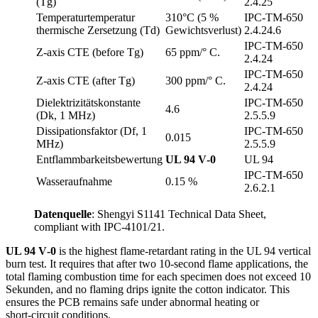
(Tg)
2.4.25
Temperaturtemperatur
310°C (5 %
IPC‑TM‑650
thermische Zersetzung (Td)
Gewichtsverlust)
2.4.24.6
IPC‑TM‑650
Z‑axis CTE
(
before Tg
)
65 ppm/° C.
2.4.24
IPC‑TM‑650
Z‑axis CTE
(
after Tg
)
300 ppm/° C.
2.4.24
Dielektrizitätskonstante
IPC‑TM‑650
4.6
(Dk, 1 MHz)
2.5.5.9
Dissipationsfaktor (Df, 1
IPC‑TM‑650
0.015
MHz)
2.5.5.9
Entflammbarkeitsbewertung
UL 94
V‑0
UL 94
IPC‑TM‑650
Wasseraufnahme
0.15 %
2.6.2.1
Datenquelle
:
Shengyi S1141 Technical Data Sheet
,
compliant with IPC‑4101/21
.
UL 94
V‑0
is the highest flame‑retardant rating in the UL
94
vertical
burn test
.
It requires that after two 10‑second flame applications
,
the
total flaming combustion time for each specimen does not exceed
10
Sekunden,
and no flaming drips ignite the cotton indicator
.
This
ensures the PCB remains safe under abnormal heating or
short‑circuit conditions
.