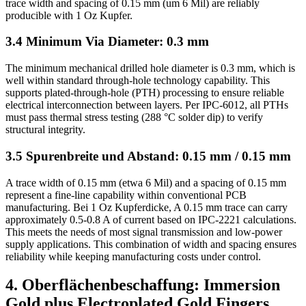
trace width and spacing of
0.15 mm (um 6 Mil)
are reliably
producible with
1 Oz Kupfer.
3.4
Minimum Via Diameter
: 0.3 mm
The minimum mechanical drilled hole diameter is
0.3 mm,
which is
well within standard through‑hole technology capability
.
This
supports plated‑through‑hole
(PTH)
processing to ensure reliable
electrical interconnection between layers
.
Per IPC‑6012
,
all PTHs
must pass thermal stress testing
(288
°C solder dip
)
to verify
structural integrity
.
3.5 Spurenbreite und Abstand: 0.15 mm / 0.15 mm
A trace width of
0.15 mm (etwa 6 Mil)
and a spacing of
0.15
mm
represent a fine‑line capability within conventional PCB
manufacturing
. Bei 1 Oz Kupferdicke, A 0.15
mm trace can carry
approximately 0.5‑0.8 A of current based on IPC‑2221 calculations
.
This meets the needs of most signal transmission and low‑power
supply applications
.
This combination of width and spacing ensures
reliability while keeping manufacturing costs under control
.
4. Oberflächenbeschaffung:
Immersion
Gold plus Electroplated Gold Fingers