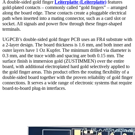
A double‑sided gold finger
Leiterplatte (Leiterplatte)
features
gold‑plated contacts – commonly called “gold fingers” – arranged
along the board edge
.
These contacts create a pluggable electrical
path when inserted into a mating connector
,
such as a card slot or
socket
.
All signals and power flow through these finger‑shaped
terminals
.
UGPCB’s double‑sided gold finger PCB uses an FR4 substrate with
a 2‑layer design
.
The board thickness is
1.6 mm,
and both inner and
outer layers have
1 Oz Kupfer.
The minimum drilled via diameter is
0.3 mm,
and the trace width and spacing are both
0.15 mm.
The
surface finish is immersion gold
(ZUSTIMMEN)
over the entire
board
,
with additional electroplated hard gold selectively applied to
the gold finger areas
.
This product offers the routing flexibility of a
double‑sided board together with the proven reliability of gold finger
connections
.
It serves a wide range of electronic systems that require
board‑to‑board plug‑in interfaces
.