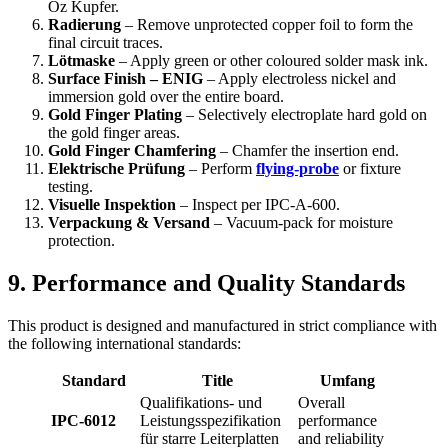
Oz Kupfer.
Radierung
– Remove unprotected copper foil to form the
final circuit traces
.
Lötmaske
– Apply green or other coloured solder mask ink
.
Surface Finish – ENIG
– Apply electroless nickel and
immersion gold over the entire board
.
Gold Finger Plating
– Selectively electroplate hard gold on
the gold finger areas
.
Gold Finger Chamfering
– Chamfer the insertion end
.
Elektrische Prüfung
– Perform
flying‑probe
or fixture
testing
.
Visuelle Inspektion
– Inspect per IPC‑A‑600
.
Verpackung & Versand
– Vacuum‑pack for moisture
protection
.
9.
Performance and Quality Standards
This product is designed and manufactured in strict compliance with
the following international standards
:
Standard
Title
Umfang
Qualifikations- und
Overall
IPC‑6012
Leistungsspezifikation
performance
für starre Leiterplatten
and reliability