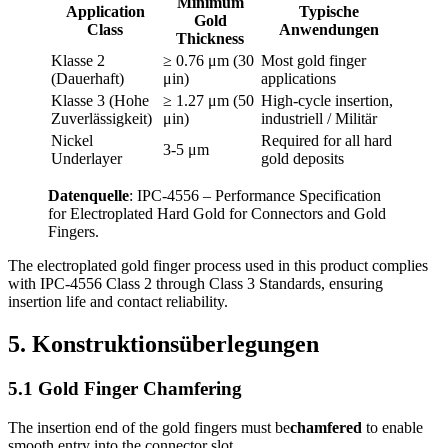
Minimum
Application
Typische
Gold
Class
Anwendungen
Thickness
Klasse 2
≥ 0.76 μm (30
Most gold finger
(Dauerhaft)
μin
)
applications
Klasse 3 (Hohe
≥ 1.27 μm (50
High‑cycle insertion
,
Zuverlässigkeit)
μin
)
industriell / Militär
Nickel
Required for all hard
3
‑5 μm
Underlayer
gold deposits
Datenquelle
:
IPC‑4556 – Performance Specification
for Electroplated Hard Gold for Connectors and Gold
Fingers
.
The electroplated gold finger process used in this product complies
with IPC‑4556 Class
2
through Class
3 Standards,
ensuring
insertion life and contact reliability
.
5. Konstruktionsüberlegungen
5.1
Gold Finger Chamfering
The insertion end of the gold fingers must be
chamfered
to enable
smooth entry into the connector slot
.