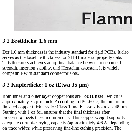
3.2 Brettdicke: 1.6 mm
Der 1.6
mm thickness is the industry standard for rigid PCBs
.
It also
serves as the baseline thickness for S1141 material property data
.
This thickness achieves an optimal balance between mechanical
strength
,
insertion stability
, und Herstellungskosten.
It is widely
compatible with standard connector slots
.
3.3 Kupferdicke: 1 oz (Etwa 35 μm)
Both inner and outer layer copper foils are
1 oz (Unze)
,
which is
approximately
35
μm thick
.
According to IPC‑6012
,
the minimum
finished copper thickness for Class
1 und Klasse 2
boards is
48 μm.
Starting with
1
oz foil ensures that the final thickness after
processing meets these requirements
.
This copper weight supports
adequate current‑carrying capacity
(
approximately 4‑6 A
,
depending
on trace width
)
while preserving fine‑line etching precision
.
The