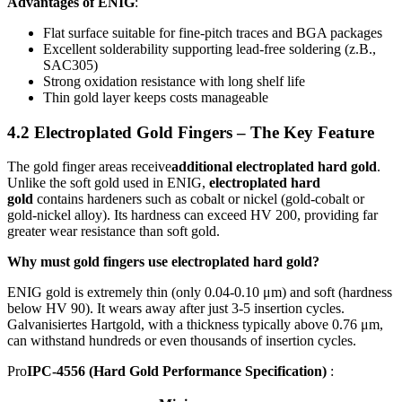
Advantages of ENIG
:
Flat surface suitable for fine‑pitch traces and BGA packages
Excellent solderability supporting lead‑free soldering
(z.B.,
SAC305)
Strong oxidation resistance with long shelf life
Thin gold layer keeps costs manageable
4.2
Electroplated Gold Fingers – The Key Feature
The gold finger areas receive
additional electroplated hard gold
.
Unlike the soft gold used in ENIG
,
electroplated hard
gold
contains hardeners such as cobalt or nickel
(
gold‑cobalt or
gold‑nickel alloy
).
Its hardness can exceed HV
200,
providing far
greater wear resistance than soft gold
.
Why must gold fingers use electroplated hard gold
?
ENIG gold is extremely thin
(
only 0.04‑0.10 μm
)
and soft
(
hardness
below HV
90).
It wears away after just 3‑5 insertion cycles
.
Galvanisiertes Hartgold,
with a thickness typically above
0.76 μm,
can withstand hundreds or even thousands of insertion cycles
.
Pro
IPC‑4556
(
Hard Gold Performance Specification
)
: