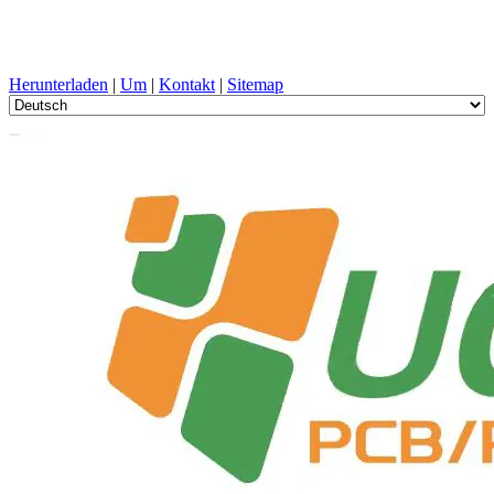
PCB-Design, Herstellung, Leiterplatte, PECVD, und
Komponentenauswahl mit One-Stop-Service
Herunterladen
|
Um
|
Kontakt
|
Sitemap