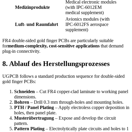
Medical electronic modules
Medizinprodukte
(
with IPC‑6012EM
medical supplement
)
Avionics modules
(
with
Luft- und Raumfahrt
IPC‑6012FS aerospace
supplement
)
FR4 double‑sided gold finger PCBs are particularly suitable
for
medium‑complexity
,
cost‑sensitive applications
that demand
plug‑in connectivity
.
8. Ablauf des Herstellungsprozesses
UGPCB follows a standard production sequence for double‑sided
gold finger PCBs
:
Schneiden
– Cut FR4 copper‑clad laminate to working panel
dimensions
.
Bohren
– Drill
0.3
mm through‑holes and mounting holes
.
PTH /
Panel Plating
– Apply electroless copper deposition in
holes
,
then panel plate
.
Musterübertragung
– Expose and develop the circuit
pattern
.
Pattern Plating
– Electrolytically plate circuits and holes to
1