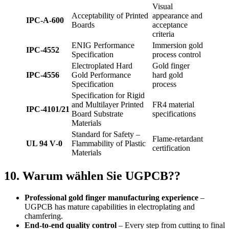
Visual
Acceptability of Printed
appearance and
IPC‑A‑600
Boards
acceptance
criteria
ENIG Performance
Immersion gold
IPC‑4552
Specification
process control
Electroplated Hard
Gold finger
IPC‑4556
Gold Performance
hard gold
Specification
process
Specification for Rigid
and Multilayer Printed
FR4 material
IPC‑4101/21
Board Substrate
specifications
Materials
Standard for Safety –
Flame‑retardant
UL 94
V‑0
Flammability of Plastic
certification
Materials
10. Warum wählen Sie UGPCB??
Professional gold finger manufacturing experience
–
UGPCB has mature capabilities in electroplating and
chamfering
.
End‑to‑end quality control
– Every step from cutting to final