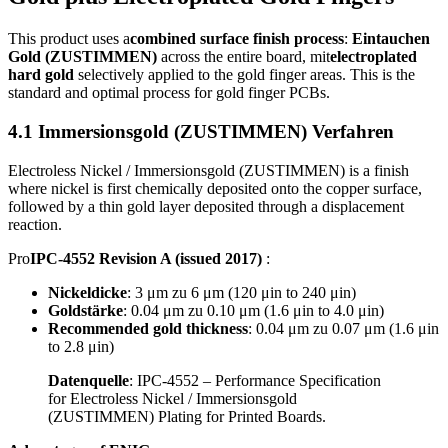
This product uses a
combined surface finish process
:
Eintauchen
Gold (ZUSTIMMEN)
across the entire board
, mit
electroplated
hard gold
selectively applied to the gold finger areas
.
This is the
standard and optimal process for gold finger PCBs
.
4.1 Immersionsgold (ZUSTIMMEN) Verfahren
Electroless Nickel
/ Immersionsgold (ZUSTIMMEN)
is a finish
where nickel is first chemically deposited onto the copper surface
,
followed by a thin gold layer deposited through a displacement
reaction
.
Pro
IPC‑4552 Revision A
(
issued
2017)
:
Nickeldicke
: 3 μm zu 6 μm (120
μin to
240
μin
)
Goldstärke
: 0.04 μm zu 0.10 μm (1.6
μin to
4.0
μin
)
Recommended gold thickness
: 0.04 μm zu 0.07 μm (1.6
μin
to
2.8
μin
)
Datenquelle
:
IPC‑4552 – Performance Specification
for Electroless Nickel
/ Immersionsgold
(ZUSTIMMEN)
Plating for Printed Boards
.