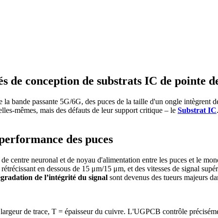
ités de conception de substrats IC de pointe
de la bande passante 5G/6G, des puces de la taille d'un ongle intègrent d
elles-mêmes, mais des défauts de leur support critique – le
Substrat IC
a performance des puces
t de centre neuronal et de noyau d'alimentation entre les puces et le m
trécissant en dessous de 15 μm/15 μm, et des vitesses de signal supéri
gradation de l’intégrité du signal
sont devenus des tueurs majeurs da
= largeur de trace, T = épaisseur du cuivre. L'UGPCB contrôle précisém