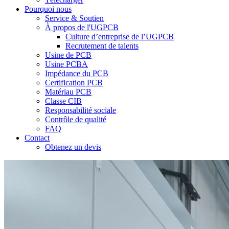
Pourquoi nous
Service & Soutien
À propos de l'UGPCB
Culture d’entreprise de l’UGPCB
Recrutement de talents
Usine de PCB
Usine PCBA
Impédance du PCB
Certification PCB
Matériau PCB
Classe CIB
Responsabilité sociale
Contrôle de qualité
FAQ
Contact
Obtenez un devis