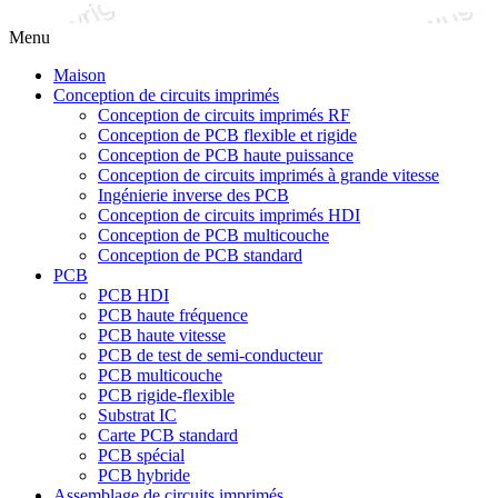
Menu
Maison
Conception de circuits imprimés
Conception de circuits imprimés RF
Conception de PCB flexible et rigide
Conception de PCB haute puissance
Conception de circuits imprimés à grande vitesse
Ingénierie inverse des PCB
Conception de circuits imprimés HDI
Conception de PCB multicouche
Conception de PCB standard
PCB
PCB HDI
PCB haute fréquence
PCB haute vitesse
PCB de test de semi-conducteur
PCB multicouche
PCB rigide-flexible
Substrat IC
Carte PCB standard
PCB spécial
PCB hybride
Assemblage de circuits imprimés