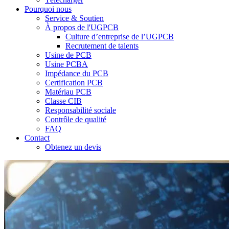
Pourquoi nous
Service & Soutien
À propos de l'UGPCB
Culture d’entreprise de l’UGPCB
Recrutement de talents
Usine de PCB
Usine PCBA
Impédance du PCB
Certification PCB
Matériau PCB
Classe CIB
Responsabilité sociale
Contrôle de qualité
FAQ
Contact
Obtenez un devis