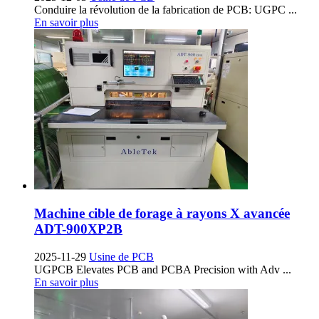
Conduire la révolution de la fabrication de PCB:
UGPC
...
En savoir plus
Machine cible de forage à rayons X avancée
ADT-900XP2B
2025-11-29
Usine de PCB
UGPCB Elevates PCB and PCBA Precision with Adv
...
En savoir plus