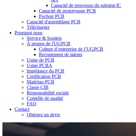
Capacité de processus du substrat IC
Capacité de prototypage PCB
Pochoir PCB
Capacité d'assemblage PCB
Télécharger
Pourquoi nous
Service & Soutien
À propos de l'UGPCB
Culture d’entreprise de l’UGPCB
Recrutement de talents
Usine de PCB
Usine PCBA
Impédance du PCB
Certification PCB
Matériau PCB
Classe CIB
Responsabilité sociale
Contrôle de qualité
FAQ
Contact
Obtenez un devis