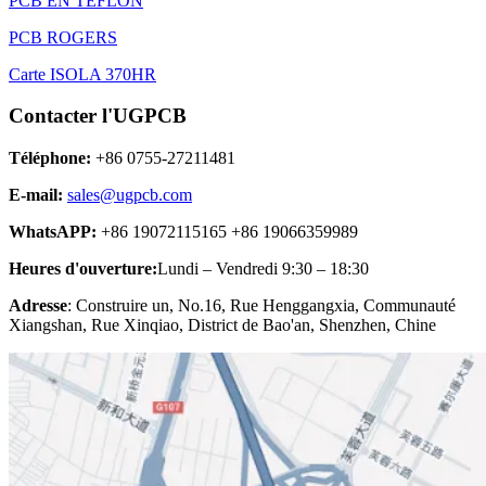
PCB EN TÉFLON
PCB ROGERS
Carte ISOLA 370HR
Contacter l'UGPCB
Téléphone:
+86 0755-27211481
E-mail:
sales@ugpcb.com
WhatsAPP:
+86 19072115165 +86 19066359989
Heures d'ouverture:
Lundi – Vendredi 9:30 – 18:30
Adresse
: Construire un, No.16, Rue Henggangxia, Communauté
Xiangshan, Rue Xinqiao, District de Bao'an, Shenzhen, Chine