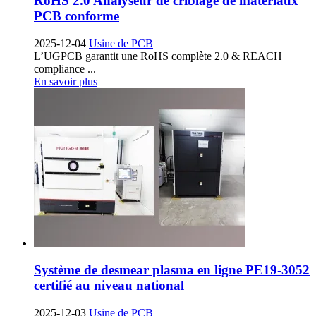
RoHS 2.0 Analyseur de criblage de matériaux
PCB conforme
2025-12-04
Usine de PCB
L’UGPCB garantit une RoHS complète 2.0
& REACH
compliance
...
En savoir plus
Système de desmear plasma en ligne PE19-3052
certifié au niveau national
2025-12-03
Usine de PCB