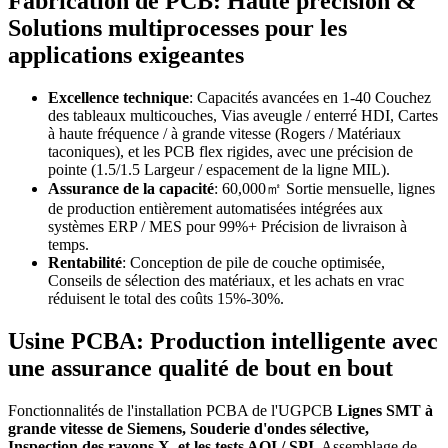
Fabrication de PCB: Haute précision &
Solutions multiprocesses pour les
applications exigeantes
Excellence technique
: Capacités avancées en 1-40 Couchez
des tableaux multicouches, Vias aveugle / enterré HDI, Cartes
à haute fréquence / à grande vitesse (Rogers / Matériaux
taconiques), et les PCB flex rigides, avec une précision de
pointe (1.5/1.5 Largeur / espacement de la ligne MIL).
Assurance de la capacité
: 60,000㎡ Sortie mensuelle, lignes
de production entièrement automatisées intégrées aux
systèmes ERP / MES pour 99%+ Précision de livraison à
temps.
Rentabilité
: Conception de pile de couche optimisée,
Conseils de sélection des matériaux, et les achats en vrac
réduisent le total des coûts 15%-30%.
Usine PCBA: Production intelligente avec
une assurance qualité de bout en bout
Fonctionnalités de l'installation PCBA de l'UGPCB
Lignes SMT à
grande vitesse de Siemens, Souderie d'ondes sélective,
Inspection des rayons X, et les tests AOI / SPI
, Assemblage de