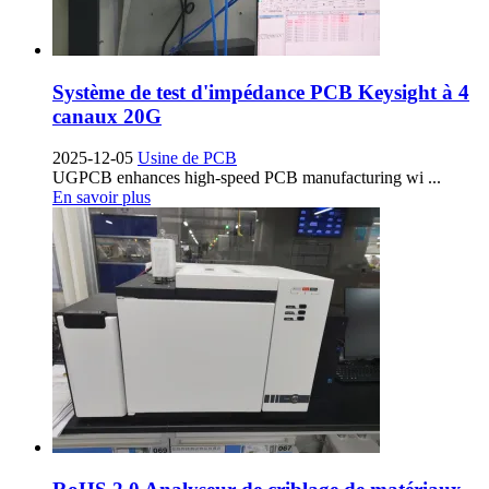
Système de test d'impédance PCB Keysight à 4
canaux 20G
2025-12-05
Usine de PCB
UGPCB enhances high-speed PCB manufacturing wi
...
En savoir plus