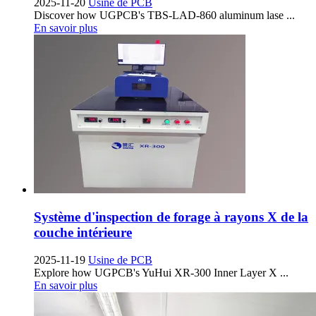
2025-11-20
Usine de PCB
Discover how UGPCB's TBS-LAD-860 aluminum lase
...
En savoir plus
Système d'inspection de forage à rayons X de la
couche intérieure
2025-11-19
Usine de PCB
Explore how UGPCB's YuHui XR-300 Inner Layer X
...
En savoir plus