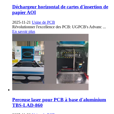
Déchargeur horizontal de cartes d'insertion de
papier AOI
2025-11-21
Usine de PCB
Révolutionner l'excellence des PCB:
UGPCB's Advanc
...
En savoir plus
Perceuse laser pour PCB à base d'aluminium
TBS-LAD-860