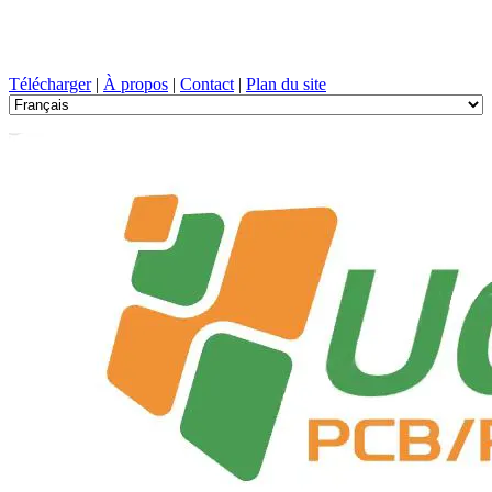
Conception de circuits imprimés, Fabrication, PCB, PECVD, et
sélection des composants avec un service à guichet unique
Télécharger
|
À propos
|
Contact
|
Plan du site