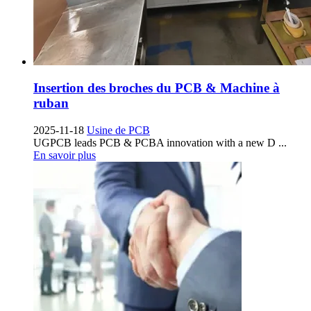
Insertion des broches du PCB & Machine à
ruban
2025-11-18
Usine de PCB
UGPCB leads PCB & PCBA innovation with a new D
...
En savoir plus