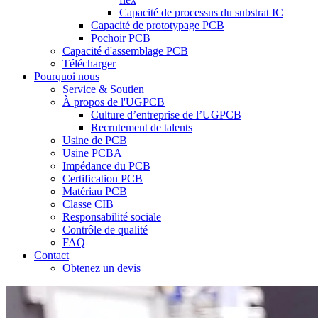
Capacité de processus du substrat IC
Capacité de prototypage PCB
Pochoir PCB
Capacité d'assemblage PCB
Télécharger
Pourquoi nous
Service & Soutien
À propos de l'UGPCB
Culture d’entreprise de l’UGPCB
Recrutement de talents
Usine de PCB
Usine PCBA
Impédance du PCB
Certification PCB
Matériau PCB
Classe CIB
Responsabilité sociale
Contrôle de qualité
FAQ
Contact
Obtenez un devis