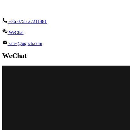
+86-0755-27211481
WeChat
sales@ugpcb.com
WeChat