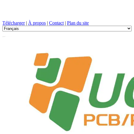
Conception de circuits imprimés, Fabrication, PCB, PECVD, et
sélection des composants avec un service à guichet unique
Télécharger
|
À propos
|
Contact
|
Plan du site