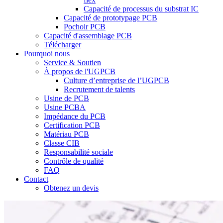
Capacité de processus du substrat IC
Capacité de prototypage PCB
Pochoir PCB
Capacité d'assemblage PCB
Télécharger
Pourquoi nous
Service & Soutien
À propos de l'UGPCB
Culture d’entreprise de l’UGPCB
Recrutement de talents
Usine de PCB
Usine PCBA
Impédance du PCB
Certification PCB
Matériau PCB
Classe CIB
Responsabilité sociale
Contrôle de qualité
FAQ
Contact
Obtenez un devis