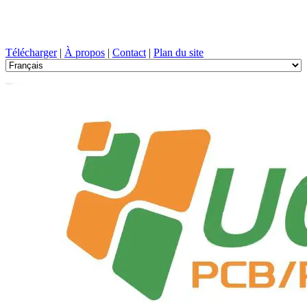
Conception de circuits imprimés, Fabrication, PCB, PECVD, et
sélection des composants avec un service à guichet unique
Télécharger
|
À propos
|
Contact
|
Plan du site