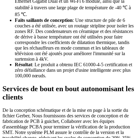
Ethernet Gigabit Dual et un Wi-Fi 6 module, ainsi que la
stabilité à travers une large plage de température de -40 ℃ à
85 ℃.
Faits saillants de conception
: Une structure de pile de 6
couches a été utilisée, avec un routage stripline pour isoler les
zones RF. Des condensateurs en céramique et des résistances
de dérive à basse température ont été utilisées pour faire
correspondre les coefficients de dilatation thermique, tandis
que les réchauffeurs en mode commun et les tableaux de
télévision ont été ajoutés pour améliorer l'immunité sur la
surtension à 4kV.
Résultat
: Le produit a obtenu IEC 61000-4-5 certification et
zéro défaillance dans un projet d'usine intelligente avec plus
100,000 nœuds.
Services de bout en bout autonomisant les
clients
De la conception schématique et de la mise en page à la sortie du
fichier Gerber, Nous fournissons des services de conception et de
fabrication de PCB à guichet, Collaborer avec les équipes
d'assemblage PCBA pour terminer la vérification de la production
SMT. Notre système PLM assure le contrôle de la version et la
traçabilité change, réduisant les cycles de conception de 20%-35%.