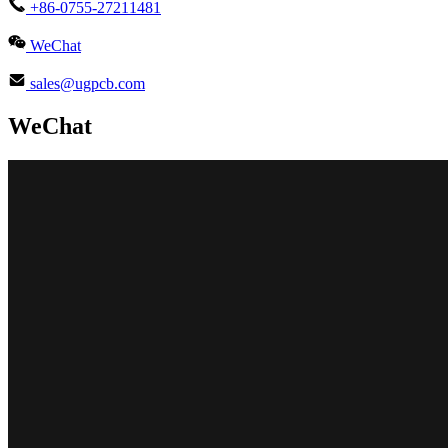
+86-0755-27211481
WeChat
sales@ugpcb.com
WeChat