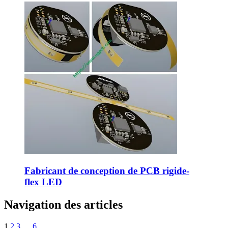
Fabricant de conception de PCB rigide-
flex LED
Navigation des articles
1
2
3
…
6