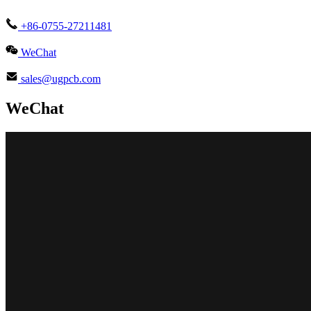
+86-0755-27211481
WeChat
sales@ugpcb.com
WeChat