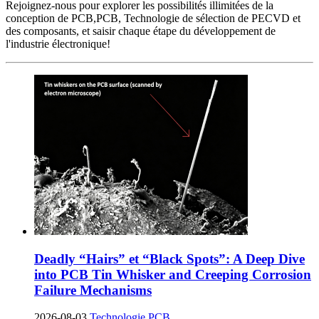
Rejoignez-nous pour explorer les possibilités illimitées de la
conception de PCB,PCB, Technologie de sélection de PECVD et
des composants, et saisir chaque étape du développement de
l'industrie électronique!
Deadly
“
Hairs
” et “
Black Spots
”:
A Deep Dive
into PCB Tin Whisker and Creeping Corrosion
Failure Mechanisms
2026-08-03
Technologie PCB