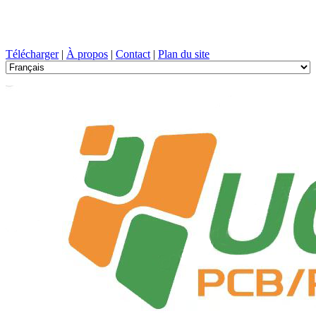
Conception de circuits imprimés, Fabrication, PCB, PECVD, et
sélection des composants avec un service à guichet unique
Télécharger
|
À propos
|
Contact
|
Plan du site