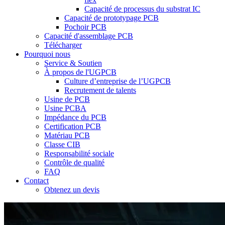
Capacité de processus du substrat IC
Capacité de prototypage PCB
Pochoir PCB
Capacité d'assemblage PCB
Télécharger
Pourquoi nous
Service & Soutien
À propos de l'UGPCB
Culture d’entreprise de l’UGPCB
Recrutement de talents
Usine de PCB
Usine PCBA
Impédance du PCB
Certification PCB
Matériau PCB
Classe CIB
Responsabilité sociale
Contrôle de qualité
FAQ
Contact
Obtenez un devis