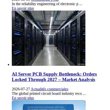
In the reliability engineering of electronic p
...
En savoir plus
AI Server PCB Supply Bottleneck
:
Orders
Locked Through
2027
– Market Analysis
2026-07-27
Actualités commerciales
The global printed circuit board industry reco
...
En savoir plus