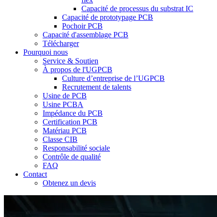
Capacité de processus du substrat IC
Capacité de prototypage PCB
Pochoir PCB
Capacité d'assemblage PCB
Télécharger
Pourquoi nous
Service & Soutien
À propos de l'UGPCB
Culture d’entreprise de l’UGPCB
Recrutement de talents
Usine de PCB
Usine PCBA
Impédance du PCB
Certification PCB
Matériau PCB
Classe CIB
Responsabilité sociale
Contrôle de qualité
FAQ
Contact
Obtenez un devis