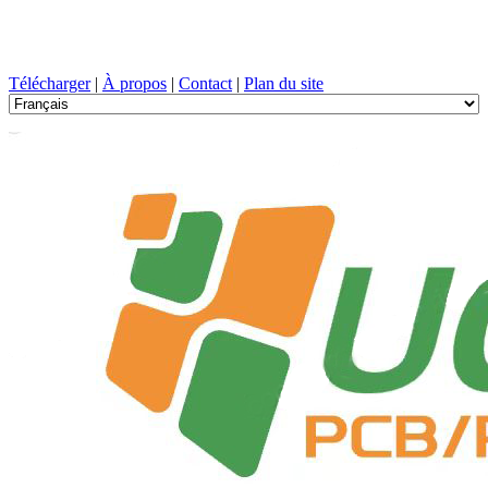
Conception de circuits imprimés, Fabrication, PCB, PECVD, et
sélection des composants avec un service à guichet unique
Télécharger
|
À propos
|
Contact
|
Plan du site