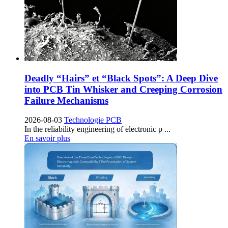
Deadly
“
Hairs
” et “
Black Spots
”:
A Deep Dive
into PCB Tin Whisker and Creeping Corrosion
Failure Mechanisms
2026-08-03
Technologie PCB
In the reliability engineering of electronic p
...
En savoir plus