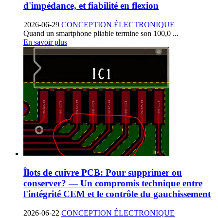
d'impédance, et fiabilité en flexion
2026-06-29
CONCEPTION ÉLECTRONIQUE
Quand un smartphone pliable termine son 100,0 ...
En savoir plus
Îlots de cuivre PCB: Pour supprimer ou
conserver? — Un compromis technique entre
l'intégrité CEM et le contrôle du gauchissement
2026-06-22
CONCEPTION ÉLECTRONIQUE