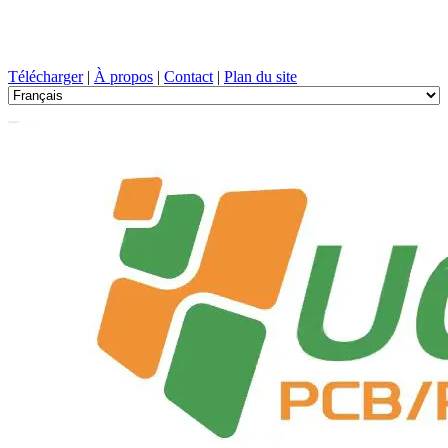
Conception de circuits imprimés, Fabrication, PCB, PECVD, et
sélection des composants avec un service à guichet unique
Télécharger
|
À propos
|
Contact
|
Plan du site