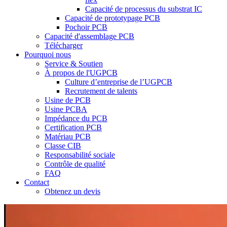
Capacité de processus du substrat IC
Capacité de prototypage PCB
Pochoir PCB
Capacité d'assemblage PCB
Télécharger
Pourquoi nous
Service & Soutien
À propos de l'UGPCB
Culture d’entreprise de l’UGPCB
Recrutement de talents
Usine de PCB
Usine PCBA
Impédance du PCB
Certification PCB
Matériau PCB
Classe CIB
Responsabilité sociale
Contrôle de qualité
FAQ
Contact
Obtenez un devis