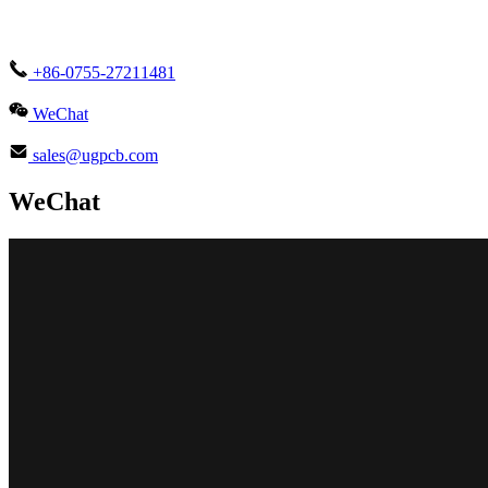
+86-0755-27211481
WeChat
sales@ugpcb.com
WeChat