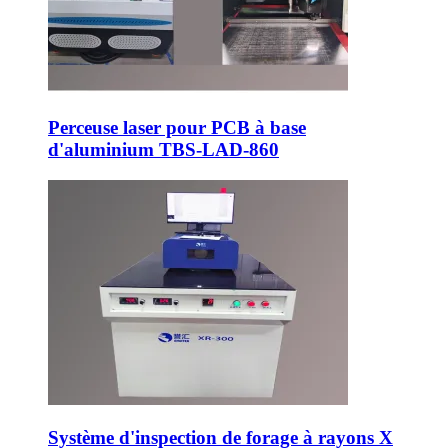
Perceuse laser pour PCB à base
d'aluminium TBS-LAD-860
Système d'inspection de forage à rayons X