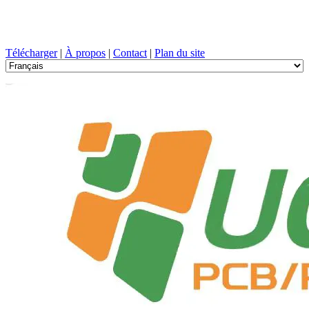
Conception de circuits imprimés, Fabrication, PCB, PECVD, et
sélection des composants avec un service à guichet unique
Télécharger
|
À propos
|
Contact
|
Plan du site