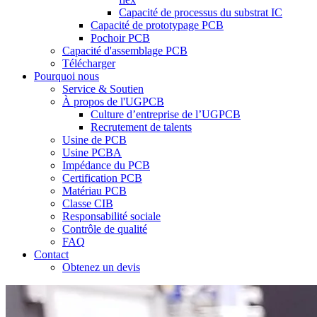
Capacité de processus du substrat IC
Capacité de prototypage PCB
Pochoir PCB
Capacité d'assemblage PCB
Télécharger
Pourquoi nous
Service & Soutien
À propos de l'UGPCB
Culture d’entreprise de l’UGPCB
Recrutement de talents
Usine de PCB
Usine PCBA
Impédance du PCB
Certification PCB
Matériau PCB
Classe CIB
Responsabilité sociale
Contrôle de qualité
FAQ
Contact
Obtenez un devis