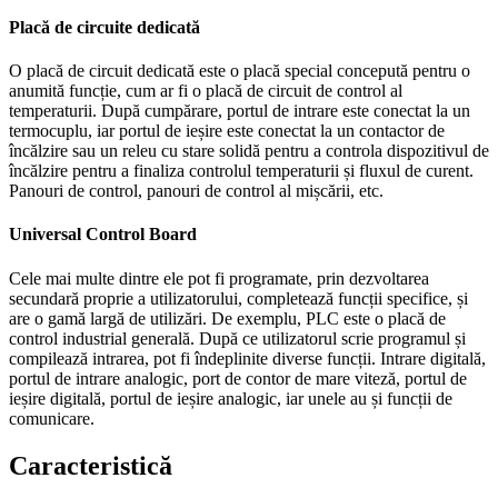
Placă de circuite dedicată
O placă de circuit dedicată este o placă special concepută pentru o
anumită funcție, cum ar fi o placă de circuit de control al
temperaturii. După cumpărare, portul de intrare este conectat la un
termocuplu, iar portul de ieșire este conectat la un contactor de
încălzire sau un releu cu stare solidă pentru a controla dispozitivul de
încălzire pentru a finaliza controlul temperaturii și fluxul de curent.
Panouri de control, panouri de control al mișcării, etc.
Universal Control Board
Cele mai multe dintre ele pot fi programate, prin dezvoltarea
secundară proprie a utilizatorului, completează funcții specifice, și
are o gamă largă de utilizări. De exemplu, PLC este o placă de
control industrial generală. După ce utilizatorul scrie programul și
compilează intrarea, pot fi îndeplinite diverse funcții. Intrare digitală,
portul de intrare analogic, port de contor de mare viteză, portul de
ieșire digitală, portul de ieșire analogic, iar unele au și funcții de
comunicare.
Caracteristică