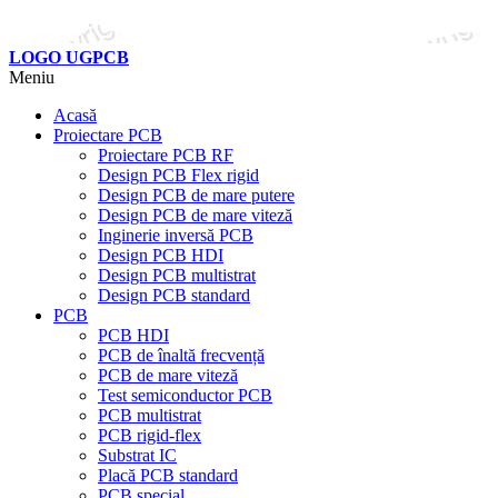
LOGO UGPCB
Meniu
Acasă
Proiectare PCB
Proiectare PCB RF
Design PCB Flex rigid
Design PCB de mare putere
Design PCB de mare viteză
Inginerie inversă PCB
Design PCB HDI
Design PCB multistrat
Design PCB standard
PCB
PCB HDI
PCB de înaltă frecvență
PCB de mare viteză
Test semiconductor PCB
PCB multistrat
PCB rigid-flex
Substrat IC
Placă PCB standard
PCB special