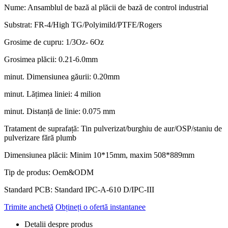
Nume: Ansamblul de bază al plăcii de bază de control industrial
Substrat: FR-4/High TG/Polyimild/PTFE/Rogers
Grosime de cupru: 1/3Oz- 6Oz
Grosimea plăcii: 0.21-6.0mm
minut. Dimensiunea găurii: 0.20mm
minut. Lățimea liniei: 4 milion
minut. Distanță de linie: 0.075 mm
Tratament de suprafață: Tin pulverizat/burghiu de aur/OSP/staniu de
pulverizare fără plumb
Dimensiunea plăcii: Minim 10*15mm, maxim 508*889mm
Tip de produs: Oem&ODM
Standard PCB: Standard IPC-A-610 D/IPC-III
Trimite anchetă
Obțineți o ofertă instantanee
Detalii despre produs