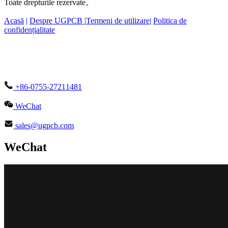
Toate drepturile rezervate。
Acasă
|
Despre UGPCB |
Termeni de utilizare
|
Politica de
confidențialitate
+86-0755-27211481
WeChat
sales@ugpcb.com
WeChat