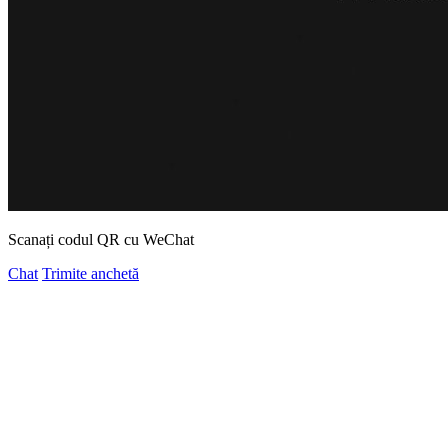
Scanați codul QR cu WeChat
Chat
Trimite anchetă