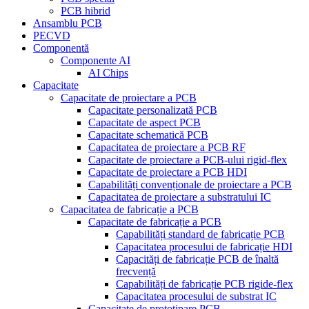
PCB hibrid
Ansamblu PCB
PECVD
Componentă
Componente AI
AI Chips
Capacitate
Capacitate de proiectare a PCB
Capacitate personalizată PCB
Capacitate de aspect PCB
Capacitate schematică PCB
Capacitatea de proiectare a PCB RF
Capacitate de proiectare a PCB-ului rigid-flex
Capacitate de proiectare a PCB HDI
Capabilități convenționale de proiectare a PCB
Capacitatea de proiectare a substratului IC
Capacitatea de fabricație a PCB
Capacitate de fabricație a PCB
Capabilități standard de fabricație PCB
Capacitatea procesului de fabricație HDI
Capacități de fabricație PCB de înaltă
frecvență
Capabilități de fabricație PCB rigide-flex
Capacitatea procesului de substrat IC
Capacitate de prototipare PCB