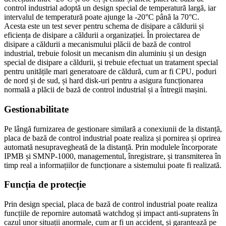
control industrial adoptă un design special de temperatură largă, iar
intervalul de temperatură poate ajunge la -20°C până la 70°C.
Acesta este un test sever pentru schema de disipare a căldurii și
eficiența de disipare a căldurii a organizației. În proiectarea de
disipare a căldurii a mecanismului plăcii de bază de control
industrial, trebuie folosit un mecanism din aluminiu și un design
special de disipare a căldurii, și trebuie efectuat un tratament special
pentru unitățile mari generatoare de căldură, cum ar fi CPU, poduri
de nord și de sud, și hard disk-uri pentru a asigura funcționarea
normală a plăcii de bază de control industrial și a întregii mașini.
Gestionabilitate
Pe lângă furnizarea de gestionare similară a conexiunii de la distanță,
placa de bază de control industrial poate realiza și pornirea și oprirea
automată nesupravegheată de la distanță. Prin modulele încorporate
IPMB și SMNP-1000, managementul, înregistrare, și transmiterea în
timp real a informațiilor de funcționare a sistemului poate fi realizată.
Funcția de protecție
Prin design special, placa de bază de control industrial poate realiza
funcțiile de repornire automată watchdog și impact anti-supratens în
cazul unor situații anormale, cum ar fi un accident, și garantează pe