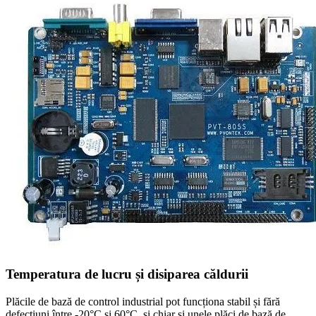
Temperatura de lucru și disiparea căldurii
Plăcile de bază de control industrial pot funcționa stabil și fără
defecțiuni între -20°C și 60°C, și chiar și unele plăci de bază de