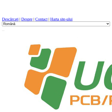
Proiectare PCB, Fabricație, PCB, PECVD, și selecția
componentelor cu un serviciu unic
Descărcați
|
Despre
|
Contact
|
Harta site-ului