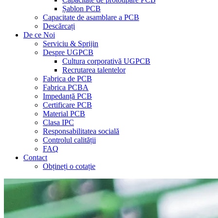
Șablon PCB
Capacitate de asamblare a PCB
Descărcați
De ce Noi
Serviciu & Sprijin
Despre UGPCB
Cultura corporativă UGPCB
Recrutarea talentelor
Fabrica de PCB
Fabrica PCBA
Impedanță PCB
Certificare PCB
Material PCB
Clasa IPC
Responsabilitatea socială
Controlul calității
FAQ
Contact
Obțineți o cotație