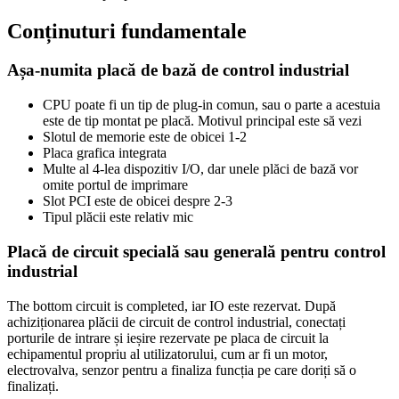
Conținuturi fundamentale
Așa-numita placă de bază de control industrial
CPU poate fi un tip de plug-in comun, sau o parte a acestuia
este de tip montat pe placă. Motivul principal este să vezi
Slotul de memorie este de obicei 1-2
Placa grafica integrata
Multe al 4-lea dispozitiv I/O, dar unele plăci de bază vor
omite portul de imprimare
Slot PCI este de obicei despre 2-3
Tipul plăcii este relativ mic
Placă de circuit specială sau generală pentru control
industrial
The bottom circuit is completed
, iar IO este rezervat. După
achiziționarea plăcii de circuit de control industrial, conectați
porturile de intrare și ieșire rezervate pe placa de circuit la
echipamentul propriu al utilizatorului, cum ar fi un motor,
electrovalva, senzor pentru a finaliza funcția pe care doriți să o
finalizați.