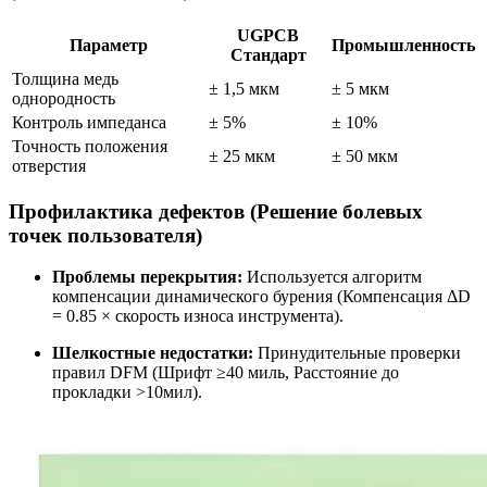
UGPCB
Параметр
Промышленность
Стандарт
Толщина медь
± 1,5 мкм
± 5 мкм
однородность
Контроль импеданса
± 5%
± 10%
Точность положения
± 25 мкм
± 50 мкм
отверстия
Профилактика дефектов (Решение болевых
точек пользователя)
Проблемы перекрытия:
Используется алгоритм
компенсации динамического бурения (Компенсация ΔD
= 0.85 × скорость износа инструмента).
Шелкостные недостатки:
Принудительные проверки
правил DFM (Шрифт ≥40 миль, Расстояние до
прокладки >10мил).