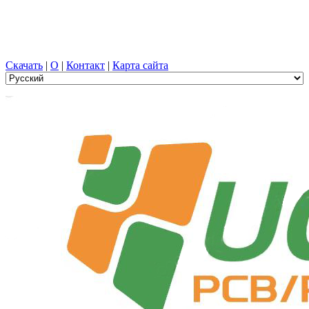
Проектирование печатных плат, Производство, печатная
плата, ПЭЦВД, и выбор компонентов с универсальной
службой
Скачать
|
О
|
Контакт
|
Карта сайта