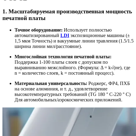
1. Масштабируемая производственная мощность
печатной платы
Точное оборудование:
Использует полностью
автоматизированный
LDI
экспозиционные машины (±
1,5 мкм Точность) и вакуумные линии травления (1.5/1.5
ширина линии мил/расстояние).
Многослойная технология печатной платы:
Поддержка 1-100 платы слоев с допуском по
выравниванию межслойного. (Формула: Δ = k√(не), где
n = количество слоев, k = постоянный процесс).
Материальная универсальность:
Роджерс, ФР4, ПХБ
на основе алюминия, и т. д., удовлетворение
высокотемпературных требований (TG 180 ° C-220 ° C)
Для автомобильных/аэрокосмических приложений.