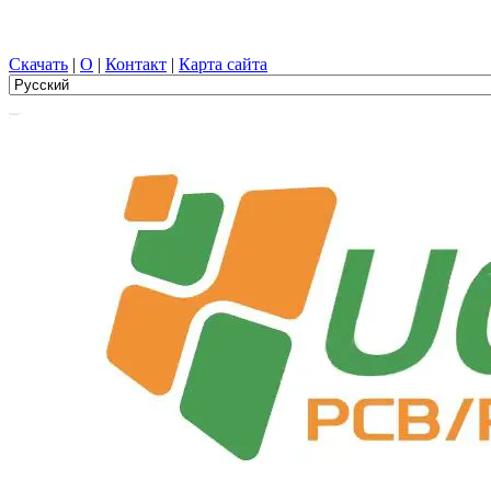
Проектирование печатных плат, Производство, печатная плат
Скачать
|
О
|
Контакт
|
Карта сайта