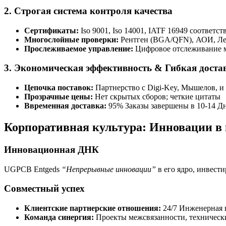
2. Строгая система контроля качества
Сертификаты:
Iso 9001, Iso 14001, IATF 16949 соответст
Многослойные проверки:
Рентген (BGA/QFN), АОИ, Лет
Прослеживаемое управление:
Цифровое отслеживание м
3. Экономическая эффективность & Гибкая доста
Цепочка поставок:
Партнерство с Digi-Key, Мышелов, 
Прозрачные цены:
Нет скрытых сборов; четкие цитаты
Ввременная доставка:
95% Заказы завершены в 10-14 Д
Корпоративная культура: Инновации в 
Инновационная ДНК
UGPCB Entgeds
“Непрерывные инновации”
в его ядро, инвест
Совместный успех
Клиентские партнерские отношения:
24/7 Инженерная
Команда синергия:
Проекты межсвязанности, техническ