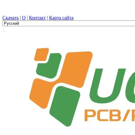
Проектирование печатных плат, Производство, печатная плат
Скачать
|
О
|
Контакт
|
Карта сайта