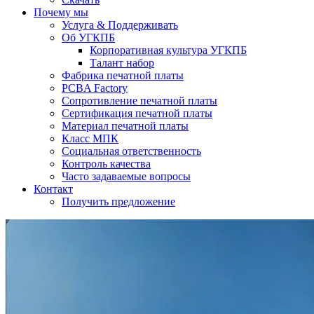
Почему мы
Услуга & Поддерживать
Об УГКПБ
Корпоративная культура УГКПБ
Талант набор
Фабрика печатной платы
PCBA Factory
Сопротивление печатной платы
Сертификация печатной платы
Материал печатной платы
Класс МПК
Социальная ответственность
Контроль качества
Часто задаваемые вопросы
Контакт
Получить предложение