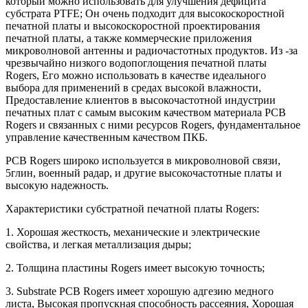
который можно использовать для улучшения дефицита
субстрата PTFE; Он очень подходит для высокоскоростной
печатной платы и высокоскоростной проектирования
печатной платы, а также коммерческие приложения
микроволновой антенны и радиочастотных продуктов. Из -за
чрезвычайно низкого водопоглощения печатной платы
Rogers, Его можно использовать в качестве идеального
выбора для применений в средах высокой влажности,
Предоставление клиентов в высокочастотной индустрии
печатных плат с самым высоким качеством материала PCB
Rogers и связанных с ними ресурсов Rogers, фундаментальное
управление качественным качеством ПКБ.
PCB Rogers широко используется в микроволновой связи,
5глин, военный радар, и другие высокочастотные платы и
высокую надежность.
Характеристики субстратной печатной платы Rogers:
1. Хорошая жесткость, механические и электрические
свойства, и легкая металлизация дыры;
2. Толщина пластины Rogers имеет высокую точность;
3. Substrate PCB Rogers имеет хорошую адгезию медного
листа, Высокая пропускная способность рассеяния, Хорошая