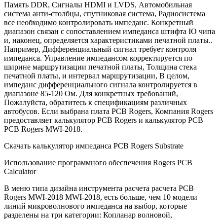
Память DDR, Сигналы HDMI и LVDS, Автомобильная
система анти-столбцы, спутниковая система, Радиосистема
все необходимо контролировать импеданс. Конкретный
диапазон связан с сопоставлением импеданса штифта IO чипа
и, наконец, определяется характеристиками печатной платы..
Например, Дифференциальный сигнал требует контроля
импеданса. Управление импедансом корректируется по
ширине маршрутизации печатной платы, Толщина стека
печатной платы, и интервал маршрутизации, В целом,
импеданс дифференциального сигнала контролируется в
диапазоне 85-120 Ом. Для конкретных требований,
Пожалуйста, обратитесь к спецификациям различных
автобусов. Если выбрана плата PCB Rogers, Компания Rogers
предоставляет калькулятор PCB Rogers и калькулятор PCB
PCB Rogers MWI-2018.
Скачать калькулятор импеданса PCB Rogers Substrate
Использование программного обеспечения Rogers PCB
Calculator
В меню типа дизайна инструмента расчета расчета PCB
Rogers MWI-2018 MWI-2018, есть больше, чем 10 модели
линий микроволнового импеданса на выбор, которые
разделены на три категории: Копланар волновой,