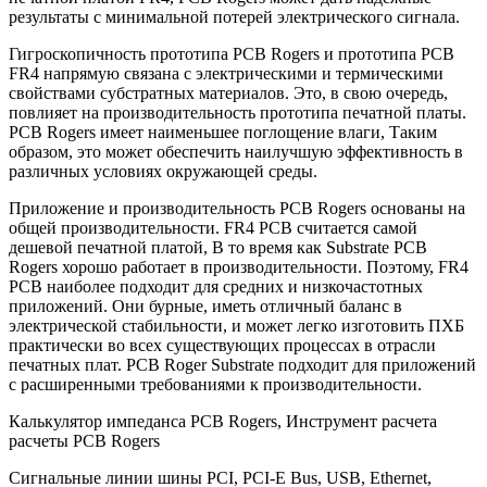
результаты с минимальной потерей электрического сигнала.
Гигроскопичность прототипа PCB Rogers и прототипа PCB
FR4 напрямую связана с электрическими и термическими
свойствами субстратных материалов. Это, в свою очередь,
повлияет на производительность прототипа печатной платы.
PCB Rogers имеет наименьшее поглощение влаги, Таким
образом, это может обеспечить наилучшую эффективность в
различных условиях окружающей среды.
Приложение и производительность PCB Rogers основаны на
общей производительности. FR4 PCB считается самой
дешевой печатной платой, В то время как Substrate PCB
Rogers хорошо работает в производительности. Поэтому, FR4
PCB наиболее подходит для средних и низкочастотных
приложений. Они бурные, иметь отличный баланс в
электрической стабильности, и может легко изготовить ПХБ
практически во всех существующих процессах в отрасли
печатных плат. PCB Roger Substrate подходит для приложений
с расширенными требованиями к производительности.
Калькулятор импеданса PCB Rogers, Инструмент расчета
расчеты PCB Rogers
Сигнальные линии шины PCI, PCI-E Bus, USB, Ethernet,