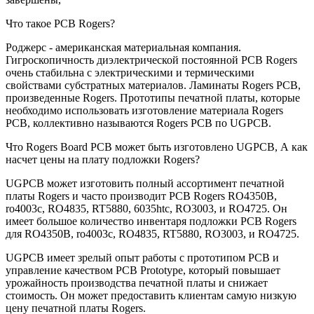
Что такое PCB Rogers?
Роджерс - американская материальная компания.
Гигроскопичность диэлектрической постоянной PCB Rogers
очень стабильна с электрическими и термическими
свойствами субстратных материалов. Ламинаты Rogers PCB,
произведенные Rogers. Прототипы печатной платы, которые
необходимо использовать изготовление материала Rogers
PCB, коллективно называются Rogers PCB по UGPCB.
Что Rogers Board PCB может быть изготовлено UGPCB, А как
насчет цены на плату подложки Rogers?
UGPCB может изготовить полный ассортимент печатной
платы Rogers и часто производит PCB Rogers RO4350B,
ro4003c, RO4835, RT5880, 6035htc, RO3003, и RO4725. Он
имеет большое количество инвентаря подложки PCB Rogers
для RO4350B, ro4003c, RO4835, RT5880, RO3003, и RO4725.
UGPCB имеет зрелый опыт работы с прототипом PCB и
управление качеством PCB Prototype, который повышает
урожайность производства печатной платы и снижает
стоимость. Он может предоставить клиентам самую низкую
цену печатной платы Rogers.