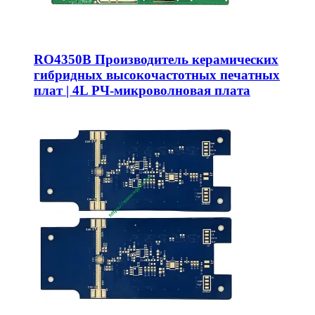
RO4350B Производитель керамических
гибридных высокочастотных печатных
плат | 4L РЧ-микроволновая плата