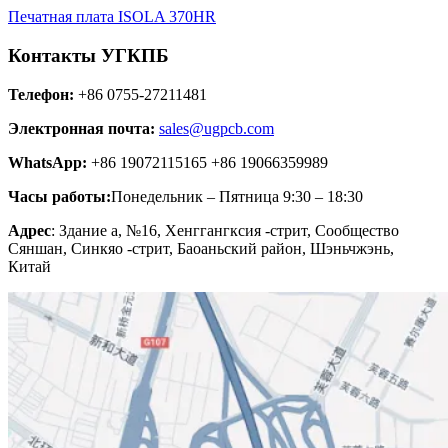
Печатная плата ISOLA 370HR
Контакты УГКПБ
Телефон:
+86 0755-27211481
Электронная почта:
sales@ugpcb.com
WhatsApp:
+86 19072115165 +86 19066359989
Часы работы:
Понедельник – Пятница 9:30 – 18:30
Адрес
: Здание а, №16, Хенггангксия -стрит, Сообщество
Сяншан, Синкяо -стрит, Баоаньский район, Шэньчжэнь,
Китай