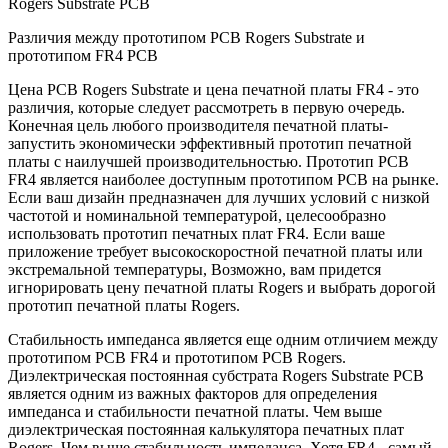
Rogers Substrate PCB
Различия между прототипом PCB Rogers Substrate и
прототипом FR4 PCB
Цена PCB Rogers Substrate и цена печатной платы FR4 - это
различия, которые следует рассмотреть в первую очередь.
Конечная цель любого производителя печатной платы-
запустить экономически эффективный прототип печатной
платы с наилучшей производительностью. Прототип PCB
FR4 является наиболее доступным прототипом PCB на рынке.
Если ваш дизайн предназначен для лучших условий с низкой
частотой и номинальной температурой, целесообразно
использовать прототип печатных плат FR4. Если ваше
приложение требует высокоскоростной печатной платы или
экстремальной температуры, Возможно, вам придется
игнорировать цену печатной платы Rogers и выбрать дорогой
прототип печатной платы Rogers.
Стабильность импеданса является еще одним отличием между
прототипом PCB FR4 и прототипом PCB Rogers.
Диэлектрическая постоянная субстрата Rogers Substrate PCB
является одним из важных факторов для определения
импеданса и стабильности печатной платы. Чем выше
диэлектрическая постоянная калькулятора печатных плат
Rogers, Чем выше стабильность импеданса. Хотя FR4 - самый