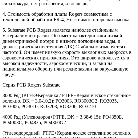
сила кожура, нет расслоения, и волдырь;
4. Стоимость обработки платы Rogers совместима с
технологией обработки FR-4, Но стоимость тарелки высока.
5. Substrate PCB Rogers является наиболее стабильным
материалом в отрасли. Он имеет характеристики низкой
диэлектрической потери и низкого поглощения воды, и
диэлектрическая постоянная (ДК) Стабильно изменяется с
частотой. Он имеет низкую скорость выхлопных выбросов в
аэрокосмических приложениях. Это широко используется в
высокой надежности, аэрокосмический, и заявки на
национальную оборону или резкие заявки на окружающую
среду.
Серия PCB Rogers Substrate
3000 Ряд (PTFE+Керамика / PTFE+Керамическое стеклянное
волокно, DK = 3,0-10,2): РО3003, RO3003G2, RO3035,
РО3006, РО3010, RO3203, RO3206, RO3210
4000 Ряд (Углеводород+PTFE, DK = 3,38-6,15): РО4350Б,
РО4003C, РО4835, РО4360G2
(Углеводородный+PTFE+Керамическое стеклянное волокно,