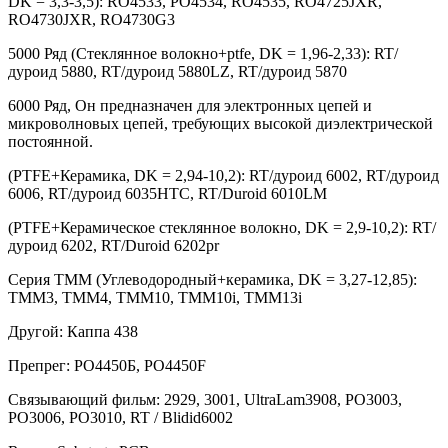
DK = 3,3-3,5): RO4533, РО4534, RO4535, RO4725JXR,
RO4730JXR, RO4730G3
5000 Ряд (Стеклянное волокно+ptfe, DK = 1,96-2,33): RT/
дуроид 5880, RT/дуроид 5880LZ, RT/дуроид 5870
6000 Ряд, Он предназначен для электронных цепей и
микроволновых цепей, требующих высокой диэлектрической
постоянной.
(PTFE+Керамика, DK = 2,94-10,2): RT/дуроид 6002, RT/дуроид
6006, RT/дуроид 6035HTC, RT/Duroid 6010LM
(PTFE+Керамическое стеклянное волокно, DK = 2,9-10,2): RT/
дуроид 6202, RT/Duroid 6202pr
Серия TMM (Углеводородный+керамика, DK = 3,27-12,85):
ТММ3, ТММ4, ТММ10, ТММ10i, ТММ13i
Другой: Каппа 438
Препрег: РО4450Б, РО4450F
Связывающий фильм: 2929, 3001, UltraLam3908, РО3003,
РО3006, РО3010, RT / Blidid6002