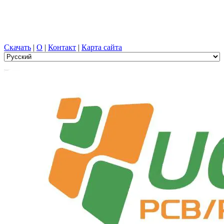
Проектирование печатных плат, Производство, печатная
плата, ПЭЦВД, и выбор компонентов с универсальной
службой
Скачать
|
О
|
Контакт
|
Карта сайта