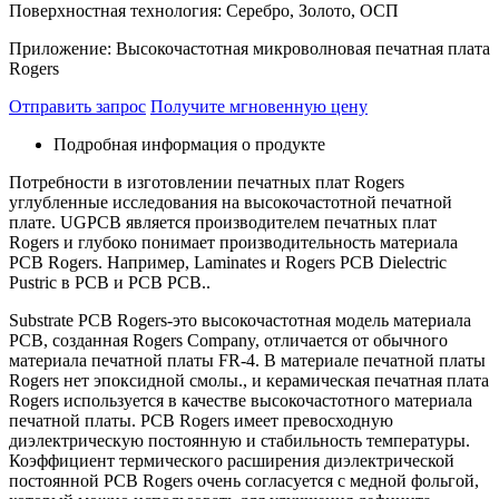
Поверхностная технология: Серебро, Золото, ОСП
Приложение: Высокочастотная микроволновая печатная плата
Rogers
Отправить запрос
Получите мгновенную цену
Подробная информация о продукте
Потребности в изготовлении печатных плат Rogers
углубленные исследования на высокочастотной печатной
плате. UGPCB является производителем печатных плат
Rogers и глубоко понимает производительность материала
PCB Rogers. Например, Laminates и Rogers PCB Dielectric
Pustric в PCB и PCB PCB..
Substrate PCB Rogers-это высокочастотная модель материала
PCB, созданная Rogers Company, отличается от обычного
материала печатной платы FR-4. В материале печатной платы
Rogers нет эпоксидной смолы., и керамическая печатная плата
Rogers используется в качестве высокочастотного материала
печатной платы. PCB Rogers имеет превосходную
диэлектрическую постоянную и стабильность температуры.
Коэффициент термического расширения диэлектрической
постоянной PCB Rogers очень согласуется с медной фольгой,